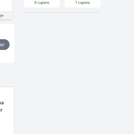
9
cupons
7
cupons
je
er
na
ar