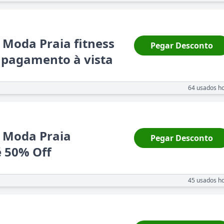
 Moda Praia fitness
Pegar Desconto
 pagamento à vista
64
usados ho
a Moda Praia
Pegar Desconto
 50% Off
45
usados ho