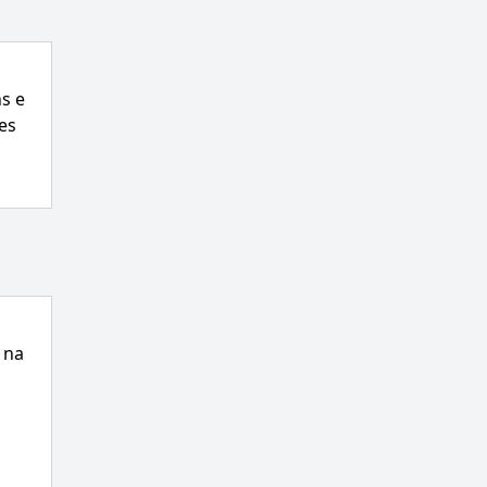
s e
es
 na
s