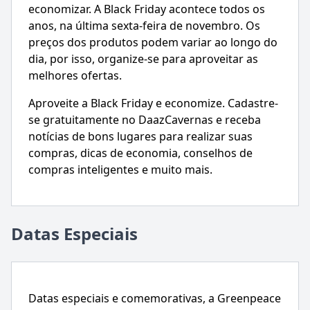
economizar. A Black Friday acontece todos os
anos, na última sexta-feira de novembro. Os
preços dos produtos podem variar ao longo do
dia, por isso, organize-se para aproveitar as
melhores ofertas.
Aproveite a Black Friday e economize. Cadastre-
se gratuitamente no DaazCavernas e receba
notícias de bons lugares para realizar suas
compras, dicas de economia, conselhos de
compras inteligentes e muito mais.
Datas Especiais
Datas especiais e comemorativas, a Greenpeace