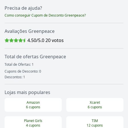
Precisa de ajuda?
Como conseguir Cupom de Desconto
Greenpeace
?
Avaliações
Greenpeace
4.50
/5.0
20
votos
Total de ofertas
Greenpeace
Total de Ofertas:
1
Cupons de Desconto:
0
Descontos:
1
Lojas mais populares
Amazon
Xcaret
6
cupons
6
cupons
Planet Girls
TIM
4
cupons
12
cupons