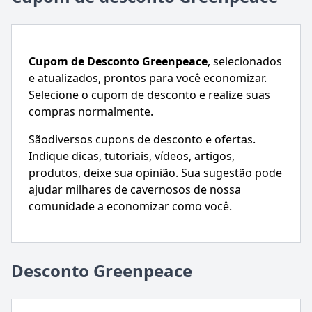
Cupom de Desconto
Greenpeace
, selecionados
e atualizados, prontos para você economizar.
Selecione o cupom de desconto e realize suas
compras normalmente.
Sãodiversos cupons de desconto e ofertas.
Indique dicas, tutoriais, vídeos, artigos,
produtos, deixe sua opinião. Sua sugestão pode
ajudar milhares de cavernosos de nossa
comunidade a economizar como você.
Desconto Greenpeace