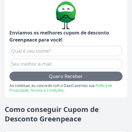
Enviamos os melhores cupom de desconto
Greenpeace
para você!
Quero Receber
Ao continuar, eu concordo com o DaazCavernas sua
Política de
Privacidade
,
Termos e Condições
.
Como conseguir Cupom de
Desconto Greenpeace