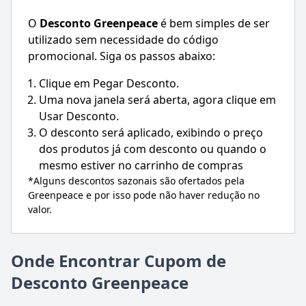
O
Desconto
Greenpeace
é bem simples de ser
utilizado sem necessidade do código
promocional. Siga os passos abaixo:
Clique em Pegar Desconto.
Uma nova janela será aberta, agora clique em
Usar Desconto.
O desconto será aplicado, exibindo o preço
dos produtos já com desconto ou quando o
mesmo estiver no carrinho de compras
*Alguns descontos sazonais são ofertados pela
Greenpeace
e por isso pode não haver redução no
valor.
Onde Encontrar Cupom de
Desconto Greenpeace