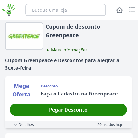
Cupom de desconto
Greenpeace
Mais informações
Cupom
Greenpeace
e Descontos para alegrar
a
Sexta-feira
Mega
Desconto
Faça o Cadastro na Greenpeace
Oferta
Pegar Desconto
Detalhes
29
usados hoje