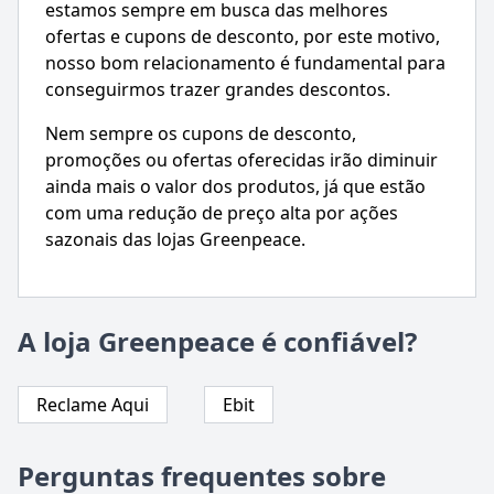
estamos sempre em busca das melhores
ofertas e cupons de desconto, por este motivo,
nosso bom relacionamento é fundamental para
conseguirmos trazer grandes descontos.
Nem sempre os cupons de desconto,
promoções ou ofertas oferecidas irão diminuir
ainda mais o valor dos produtos, já que estão
com uma redução de preço alta por ações
sazonais das lojas Greenpeace.
A loja Greenpeace é confiável?
Reclame Aqui
Ebit
Perguntas frequentes sobre