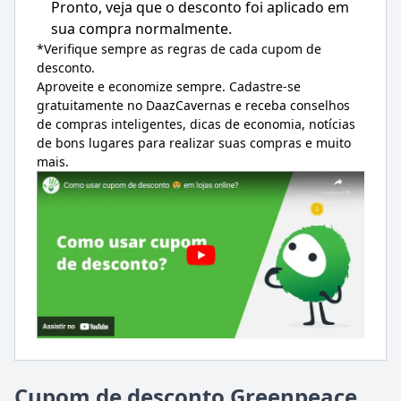
Pronto, veja que o desconto foi aplicado em
sua compra normalmente.
*Verifique sempre as regras de cada cupom de
desconto.
Aproveite e economize sempre. Cadastre-se
gratuitamente no DaazCavernas e receba conselhos
de compras inteligentes, dicas de economia, notícias
de bons lugares para realizar suas compras e muito
mais.
Cupom de desconto Greenpeace