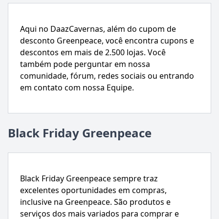
Aqui no DaazCavernas, além do cupom de
desconto Greenpeace, você encontra cupons e
descontos em mais de 2.500 lojas. Você
também pode perguntar em nossa
comunidade, fórum, redes sociais ou entrando
em contato com nossa Equipe.
Black Friday Greenpeace
Black Friday Greenpeace sempre traz
excelentes oportunidades em compras,
inclusive na Greenpeace. São produtos e
serviços dos mais variados para comprar e