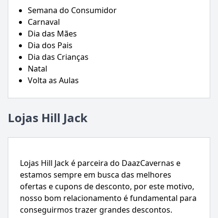
Semana do Consumidor
Carnaval
Dia das Mães
Dia dos Pais
Dia das Crianças
Natal
Volta as Aulas
Lojas Hill Jack
Lojas Hill Jack é parceira do DaazCavernas e
estamos sempre em busca das melhores
ofertas e cupons de desconto, por este motivo,
nosso bom relacionamento é fundamental para
conseguirmos trazer grandes descontos.