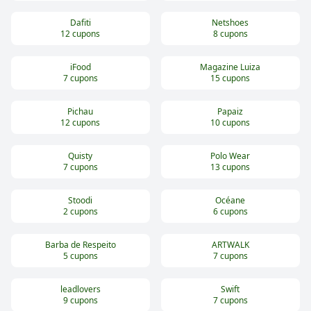
Dafiti
Netshoes
12
cupons
8
cupons
iFood
Magazine Luiza
7
cupons
15
cupons
Pichau
Papaiz
12
cupons
10
cupons
Quisty
Polo Wear
7
cupons
13
cupons
Stoodi
Océane
2
cupons
6
cupons
Barba de Respeito
ARTWALK
5
cupons
7
cupons
leadlovers
Swift
9
cupons
7
cupons