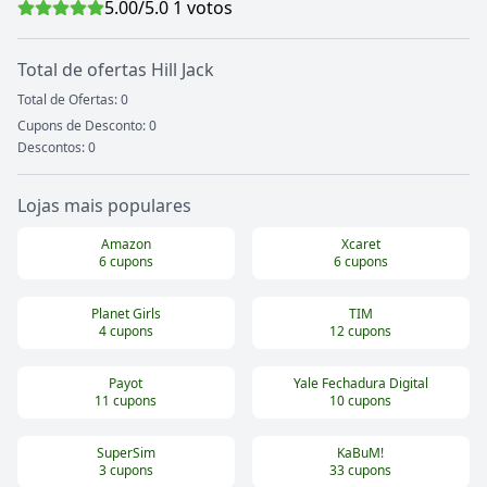
5.00
/5.0
1
votos
Total de ofertas
Hill Jack
Total de Ofertas:
0
Cupons de Desconto:
0
Descontos:
0
Lojas mais populares
Amazon
Xcaret
6
cupons
6
cupons
Planet Girls
TIM
4
cupons
12
cupons
Payot
Yale Fechadura Digital
11
cupons
10
cupons
SuperSim
KaBuM!
3
cupons
33
cupons