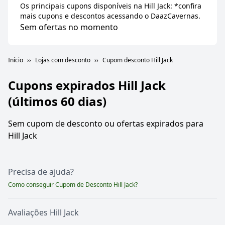
Os principais cupons disponíveis na Hill Jack: *confira
mais cupons e descontos acessando o DaazCavernas.
Sem ofertas no momento
Início
Lojas com desconto
Cupom desconto Hill Jack
Cupons expirados
Hill Jack
(últimos 60 dias)
Sem cupom de desconto ou ofertas expirados para
Hill Jack
Precisa de ajuda?
Como conseguir Cupom de Desconto
Hill Jack
?
Avaliações
Hill Jack