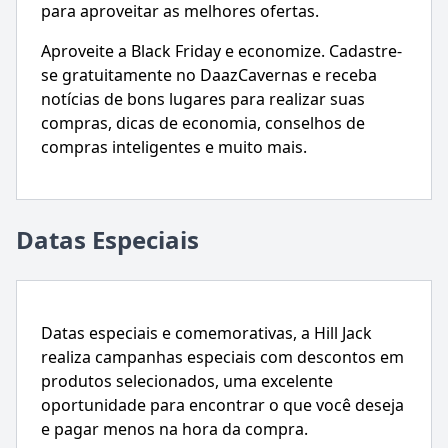
para aproveitar as melhores ofertas.
Aproveite a Black Friday e economize. Cadastre-
se gratuitamente no DaazCavernas e receba
notícias de bons lugares para realizar suas
compras, dicas de economia, conselhos de
compras inteligentes e muito mais.
Datas Especiais
Datas especiais e comemorativas, a Hill Jack
realiza campanhas especiais com descontos em
produtos selecionados, uma excelente
oportunidade para encontrar o que você deseja
e pagar menos na hora da compra.