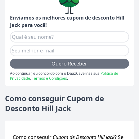
Enviamos os melhores cupom de desconto
Hill
Jack
para você!
Quero Receber
Ao continuar, eu concordo com o DaazCavernas sua
Política de
Privacidade
,
Termos e Condições
.
Como conseguir Cupom de
Desconto Hill Jack
Como conseguir
Cupom de Desconto
Hill Jack
? Se