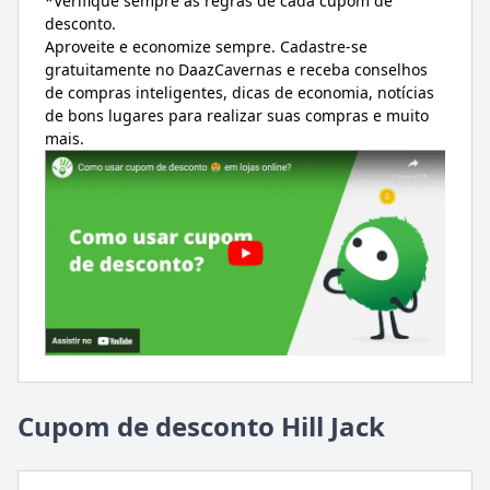
*Verifique sempre as regras de cada cupom de
desconto.
Aproveite e economize sempre. Cadastre-se
gratuitamente no DaazCavernas e receba conselhos
de compras inteligentes, dicas de economia, notícias
de bons lugares para realizar suas compras e muito
mais.
Cupom de desconto Hill Jack