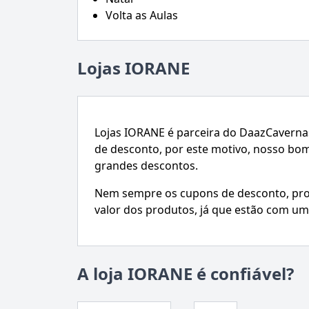
Volta as Aulas
Lojas IORANE
Lojas IORANE é parceira do DaazCavern
de desconto, por este motivo, nosso bo
grandes descontos.
Nem sempre os cupons de desconto, prom
valor dos produtos, já que estão com um
A loja IORANE é confiável?