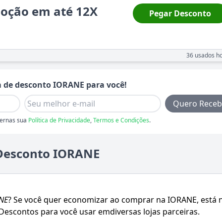
oção em até 12X
Pegar Desconto
36
usados ho
 de desconto
IORANE
para você!
Quero Receb
ernas sua
Política de Privacidade
,
Termos e Condições
.
Desconto IORANE
NE
? Se você quer economizar ao comprar na
IORANE
, está 
escontos para você usar emdiversas lojas parceiras.