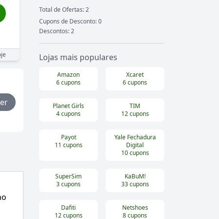
Total de Ofertas:
2
Cupons de Desconto:
0
Descontos:
2
je
Lojas mais populares
Amazon
Xcaret
6
cupons
6
cupons
er
Planet Girls
TIM
4
cupons
12
cupons
Payot
Yale Fechadura
11
cupons
Digital
10
cupons
SuperSim
KaBuM!
3
cupons
33
cupons
no
Dafiti
Netshoes
12
cupons
8
cupons