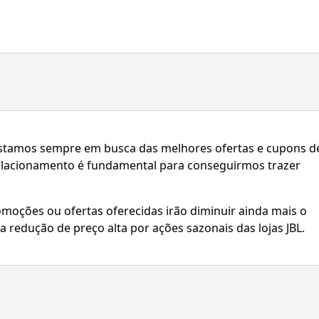
 estamos sempre em busca das melhores ofertas e cupons d
elacionamento é fundamental para conseguirmos trazer
oções ou ofertas oferecidas irão diminuir ainda mais o
 redução de preço alta por ações sazonais das lojas JBL.