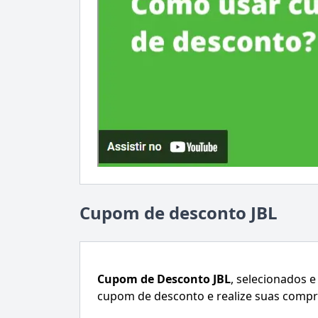
Cupom de desconto JBL
Cupom de Desconto
JBL
, selecionados e
cupom de desconto e realize suas comp