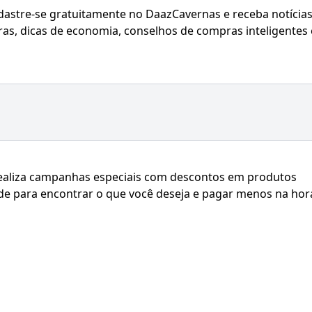
adastre-se gratuitamente no DaazCavernas e receba notícia
ras, dicas de economia, conselhos de compras inteligentes 
 realiza campanhas especiais com descontos em produtos
de para encontrar o que você deseja e pagar menos na hor