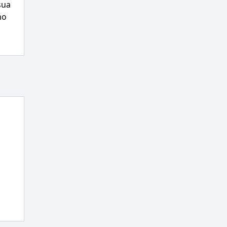
sua
mo