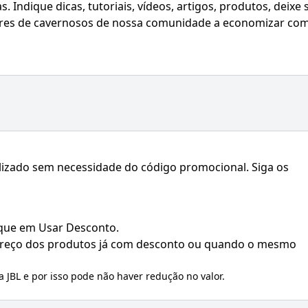
 Indique dicas, tutoriais, vídeos, artigos, produtos, deixe 
hares de cavernosos de nossa comunidade a economizar co
ilizado sem necessidade do código promocional. Siga os
ique em Usar Desconto.
 preço dos produtos já com desconto ou quando o mesmo
la
JBL
e por isso pode não haver redução no valor.