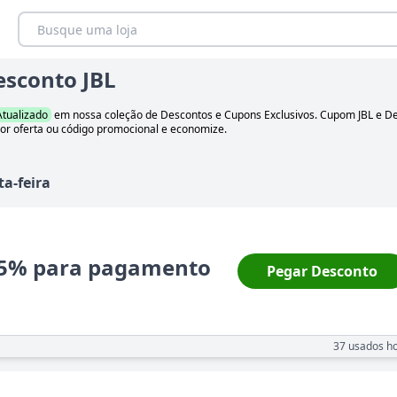
sconto JBL
Atualizado
em nossa coleção de Descontos e Cupons Exclusivos. Cupom
JBL
e De
hor oferta ou código promocional e economize.
ta-feira
 5% para pagamento
Pegar Desconto
37
usados ho