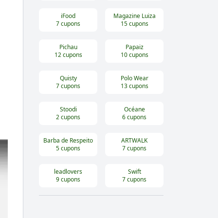
iFood
Magazine Luiza
7
cupons
15
cupons
Pichau
Papaiz
12
cupons
10
cupons
Quisty
Polo Wear
7
cupons
13
cupons
Stoodi
Océane
2
cupons
6
cupons
Barba de Respeito
ARTWALK
5
cupons
7
cupons
leadlovers
Swift
9
cupons
7
cupons