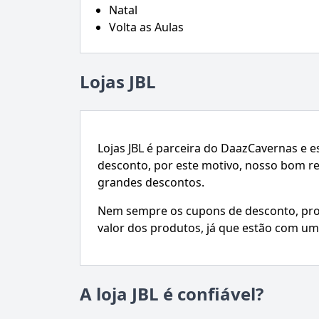
Natal
Volta as Aulas
Lojas JBL
Lojas JBL é parceira do DaazCavernas e
desconto, por este motivo, nosso bom r
grandes descontos.
Nem sempre os cupons de desconto, prom
valor dos produtos, já que estão com uma
A loja JBL é confiável?