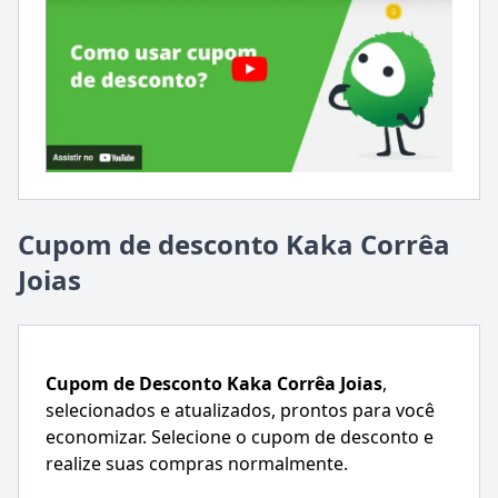
Cupom de desconto Kaka Corrêa
Joias
Cupom de Desconto
Kaka Corrêa Joias
,
selecionados e atualizados, prontos para você
economizar. Selecione o cupom de desconto e
realize suas compras normalmente.