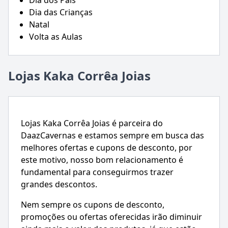
Dia dos Pais
Dia das Crianças
Natal
Volta as Aulas
Lojas Kaka Corrêa Joias
Lojas Kaka Corrêa Joias é parceira do
DaazCavernas e estamos sempre em busca das
melhores ofertas e cupons de desconto, por
este motivo, nosso bom relacionamento é
fundamental para conseguirmos trazer
grandes descontos.
Nem sempre os cupons de desconto,
promoções ou ofertas oferecidas irão diminuir