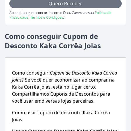
Quero Receber
Ao continuar, eu concordo com o DaazCavernas sua
Política de
Privacidade
,
Termos e Condições
.
Como conseguir Cupom de
Desconto Kaka Corrêa Joias
Como conseguir
Cupom de Desconto
Kaka Corrêa
Joias
? Se você quer economizar ao comprar na
Kaka Corrêa Joias
, está no lugar certo.
Compartilhamos Cupons de Descontos para
você usar emdiversas lojas parceiras.
Como usar cupom de desconto Kaka Corrêa
Joias