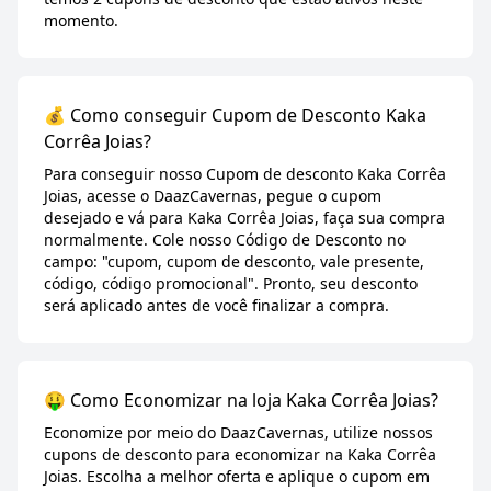
momento.
💰 Como conseguir Cupom de Desconto Kaka
Corrêa Joias?
Para conseguir nosso Cupom de desconto Kaka Corrêa
Joias, acesse o DaazCavernas, pegue o cupom
desejado e vá para Kaka Corrêa Joias, faça sua compra
normalmente. Cole nosso Código de Desconto no
campo: "cupom, cupom de desconto, vale presente,
código, código promocional". Pronto, seu desconto
será aplicado antes de você finalizar a compra.
🤑 Como Economizar na loja Kaka Corrêa Joias?
Economize por meio do DaazCavernas, utilize nossos
cupons de desconto para economizar na Kaka Corrêa
Joias. Escolha a melhor oferta e aplique o cupom em