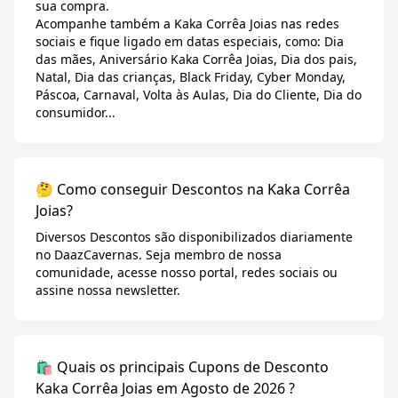
sua compra.
Acompanhe também a Kaka Corrêa Joias nas redes
sociais e fique ligado em datas especiais, como: Dia
das mães, Aniversário Kaka Corrêa Joias, Dia dos pais,
Natal, Dia das crianças, Black Friday, Cyber Monday,
Páscoa, Carnaval, Volta às Aulas, Dia do Cliente, Dia do
consumidor...
🤔 Como conseguir Descontos na Kaka Corrêa
Joias?
Diversos Descontos são disponibilizados diariamente
no DaazCavernas. Seja membro de nossa
comunidade, acesse nosso portal, redes sociais ou
assine nossa newsletter.
🛍️ Quais os principais Cupons de Desconto
Kaka Corrêa Joias em Agosto de 2026 ?