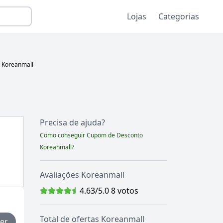
Lojas
Categorias
m
Koreanmall
Precisa de ajuda?
Como conseguir Cupom de Desconto
Koreanmall
?
Avaliações
Koreanmall
4.63
/5.0
8
votos
Total de ofertas
Koreanmall
er