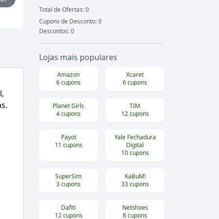
Total de Ofertas:
0
Cupons de Desconto:
0
Descontos:
0
Lojas mais populares
Amazon
Xcaret
6
cupons
6
cupons
l
,
s.
Planet Girls
TIM
4
cupons
12
cupons
Payot
Yale Fechadura
11
cupons
Digital
10
cupons
SuperSim
KaBuM!
3
cupons
33
cupons
Dafiti
Netshoes
12
cupons
8
cupons