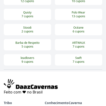
12
cupons
10
cupons
Quisty
Polo Wear
7
cupons
13
cupons
Stoodi
Océane
2
cupons
6
cupons
Barba de Respeito
ARTWALK
5
cupons
7
cupons
leadlovers
Swift
9
cupons
7
cupons
Feito com ❤️ no Brasil
Tribo
Conhecimento
Caverna