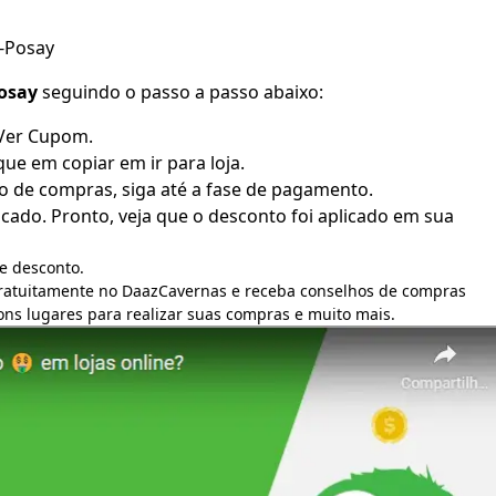
-Posay
osay
seguindo o passo a passo abaixo:
 Ver Cupom.
que em copiar em ir para loja.
o de compras, siga até a fase de pagamento.
ado. Pronto, veja que o desconto foi aplicado em sua
e desconto.
gratuitamente no DaazCavernas e receba conselhos de compras
bons lugares para realizar suas compras e muito mais.