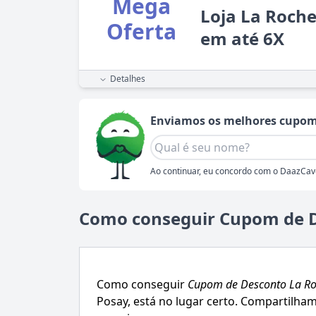
Mega
Loja La Roch
Oferta
em até 6X
Detalhes
Enviamos os melhores cupom
Ao continuar, eu concordo com o DaazCav
Como conseguir Cupom de D
Como conseguir
Cupom de Desconto
La R
Posay
, está no lugar certo. Compartilh