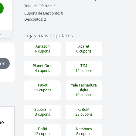
Total de Ofertas:
2
Cupons de Desconto:
0
Descontos:
2
je
Lojas mais populares
Amazon
Xcaret
6
cupons
6
cupons
er
Planet Girls
TIM
4
cupons
12
cupons
Payot
Yale Fechadura
11
cupons
Digital
10
cupons
SuperSim
KaBuM!
3
cupons
33
cupons
he-
Dafiti
Netshoes
12
cupons
8
cupons