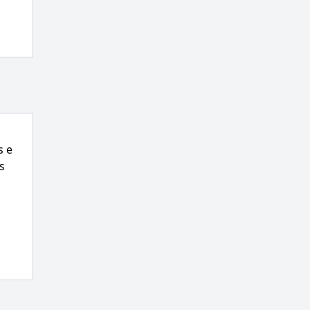
s e
s