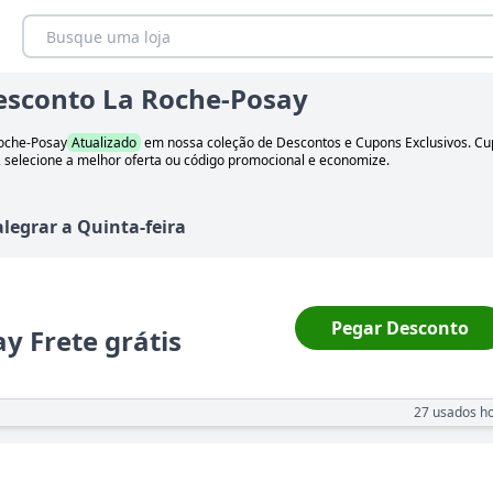
sconto La Roche-Posay
oche-Posay
Atualizado
em nossa coleção de Descontos e Cupons Exclusivos. 
, selecione a melhor oferta ou código promocional e economize.
alegrar
a
Quinta-feira
Pegar Desconto
y Frete grátis
27
usados ho