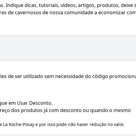
 Indique dicas, tutoriais, vídeos, artigos, produtos, deixe 
hares de cavernosos de nossa comunidade a economizar co
es de ser utilizado sem necessidade do código promociona
ique em Usar Desconto.
 preço dos produtos já com desconto ou quando o mesmo
la
La Roche-Posay
e por isso pode não haver redução no valor.