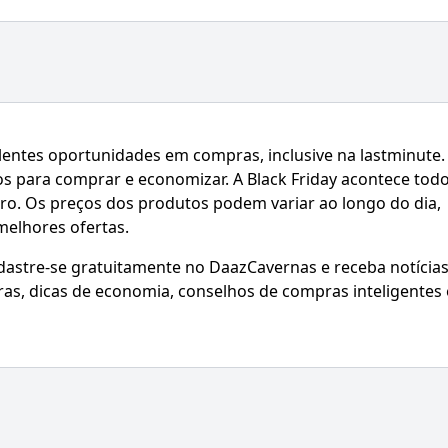
elentes oportunidades em compras, inclusive na lastminute.
os para comprar e economizar. A Black Friday acontece tod
bro. Os preços dos produtos podem variar ao longo do dia,
 melhores ofertas.
adastre-se gratuitamente no DaazCavernas e receba notícia
ras, dicas de economia, conselhos de compras inteligentes 