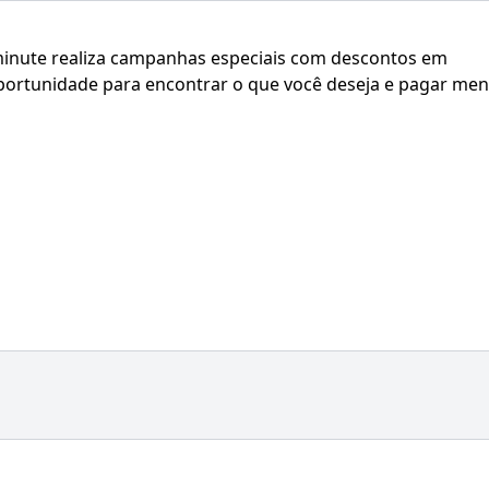
tminute realiza campanhas especiais com descontos em
portunidade para encontrar o que você deseja e pagar me