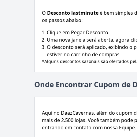
O
Desconto
lastminute
é bem simples d
os passos abaixo:
Clique em Pegar Desconto.
Uma nova janela será aberta, agora cl
O desconto será aplicado, exibindo o
estiver no carrinho de compras
*Alguns descontos sazonais são ofertados pe
Onde Encontrar Cupom de D
Aqui no DaazCavernas, além do cupom d
mais de 2.500 lojas. Você também pode 
entrando em contato com nossa Equipe.