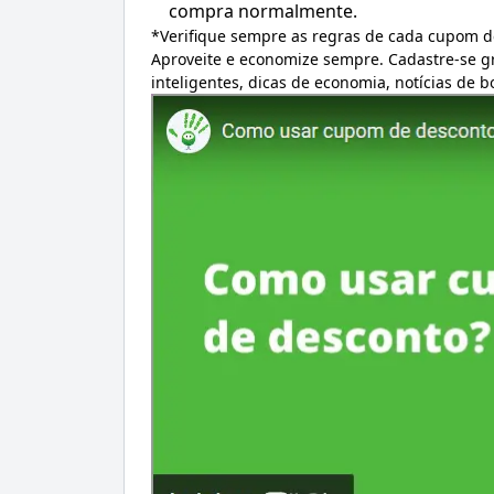
compra normalmente.
*Verifique sempre as regras de cada cupom d
Aproveite e economize sempre. Cadastre-se 
inteligentes, dicas de economia, notícias de 