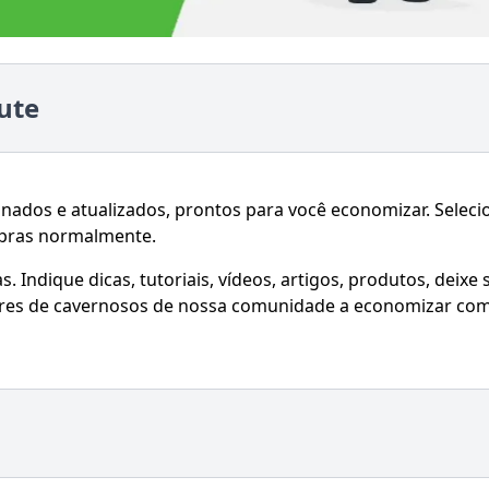
ute
ionados e atualizados, prontos para você economizar. Seleci
mpras normalmente.
 Indique dicas, tutoriais, vídeos, artigos, produtos, deixe 
hares de cavernosos de nossa comunidade a economizar co