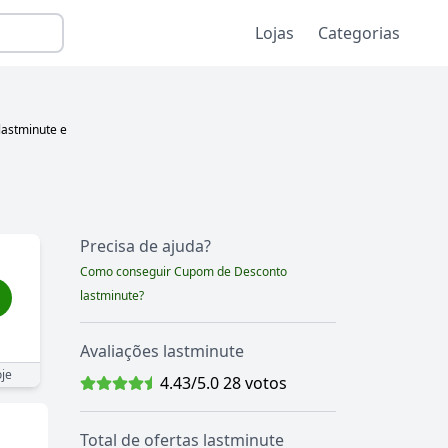
Lojas
Categorias
lastminute
e
Precisa de ajuda?
Como conseguir Cupom de Desconto
lastminute
?
Avaliações
lastminute
je
4.43
/5.0
28
votos
Total de ofertas
lastminute