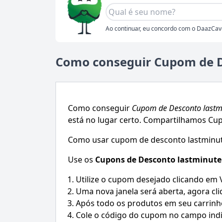
Ao continuar, eu concordo com o DaazCav
Como conseguir Cupom de D
Como conseguir
Cupom de Desconto
lastm
está no lugar certo. Compartilhamos Cup
Como usar cupom de desconto lastminu
Use os
Cupons de Desconto
lastminute
Utilize o cupom desejado clicando em
Uma nova janela será aberta, agora cli
Após todo os produtos em seu carrinh
Cole o código do cupom no campo indic