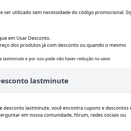
e ser utilizado sem necessidade do código promocional. Si
ique em Usar Desconto.
 preço dos produtos já com desconto ou quando o mesmo
la
lastminute
e por isso pode não haver redução no valor.
esconto lastminute
e desconto lastminute, você encontra cupons e descontos
perguntar em nossa comunidade, fórum, redes sociais ou