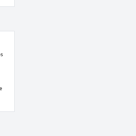
os
s
e