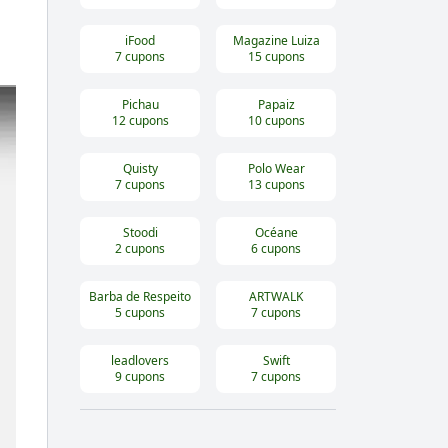
iFood
Magazine Luiza
7
cupons
15
cupons
Pichau
Papaiz
12
cupons
10
cupons
Quisty
Polo Wear
7
cupons
13
cupons
Stoodi
Océane
2
cupons
6
cupons
Barba de Respeito
ARTWALK
5
cupons
7
cupons
leadlovers
Swift
9
cupons
7
cupons