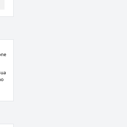
one
sua
mo