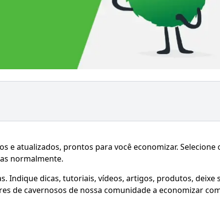
dos e atualizados, prontos para você economizar. Selecione 
ras normalmente.
 Indique dicas, tutoriais, vídeos, artigos, produtos, deixe 
hares de cavernosos de nossa comunidade a economizar co