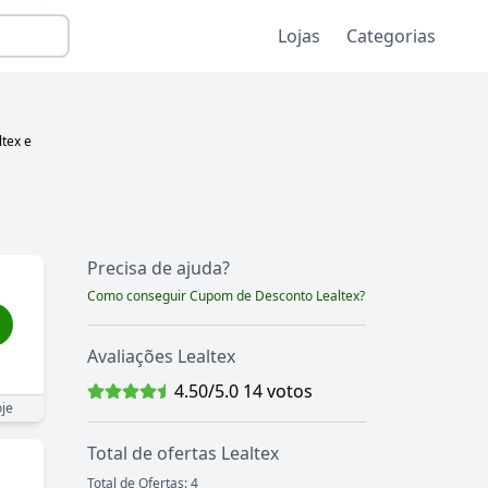
Lojas
Categorias
ltex
e
Precisa de ajuda?
Como conseguir Cupom de Desconto
Lealtex
?
Avaliações
Lealtex
4.50
/5.0
14
votos
je
Total de ofertas
Lealtex
Total de Ofertas:
4