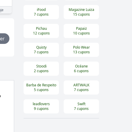
iFood
Magazine Luiza
je
7
cupons
15
cupons
Pichau
Papaiz
12
cupons
10
cupons
er
Quisty
Polo Wear
7
cupons
13
cupons
Stoodi
Océane
2
cupons
6
cupons
Barba de Respeito
ARTWALK
5
cupons
7
cupons
o
leadlovers
Swift
9
cupons
7
cupons