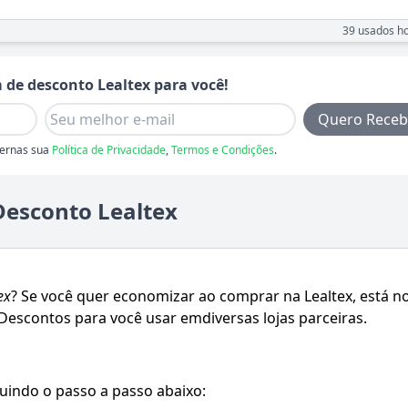
39
usados ho
 de desconto
Lealtex
para você!
Quero Receb
ernas sua
Política de Privacidade
,
Termos e Condições
.
esconto Lealtex
ex
? Se você quer economizar ao comprar na
Lealtex
, está n
escontos para você usar emdiversas lojas parceiras.
uindo o passo a passo abaixo: