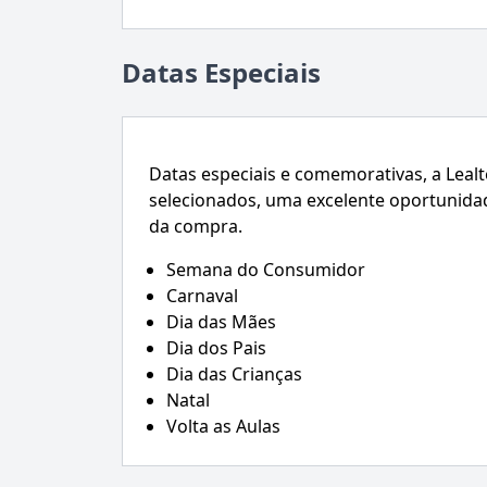
Datas Especiais
Datas especiais e comemorativas, a Lea
selecionados, uma excelente oportunida
da compra.
Semana do Consumidor
Carnaval
Dia das Mães
Dia dos Pais
Dia das Crianças
Natal
Volta as Aulas