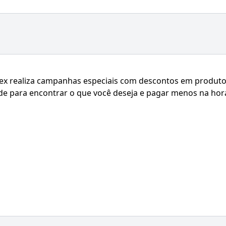
ltex realiza campanhas especiais com descontos em produt
de para encontrar o que você deseja e pagar menos na hor