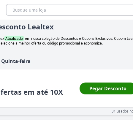
sconto Lealtex
tex
Atualizado
em nossa coleção de Descontos e Cupons Exclusivos. Cupom
Lea
 selecione a melhor oferta ou código promocional e economize.
Quinta-feira
Pegar Desconto
ofertas em até 10X
31
usados ho