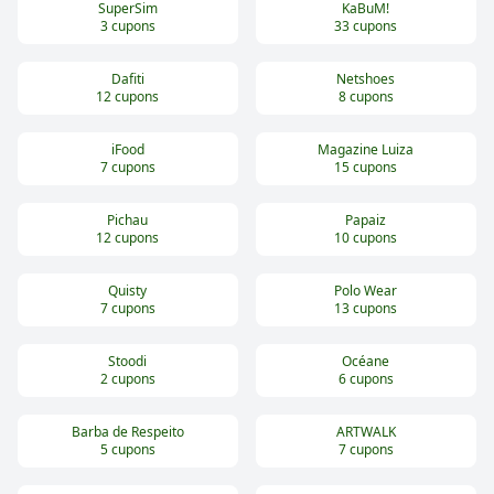
SuperSim
KaBuM!
3
cupons
33
cupons
Dafiti
Netshoes
12
cupons
8
cupons
iFood
Magazine Luiza
7
cupons
15
cupons
Pichau
Papaiz
12
cupons
10
cupons
Quisty
Polo Wear
7
cupons
13
cupons
Stoodi
Océane
2
cupons
6
cupons
Barba de Respeito
ARTWALK
5
cupons
7
cupons