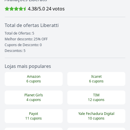
4.38
/5.0
24
votos
Total de ofertas
Liberatti
Total de Ofertas:
5
Melhor desconto: 25% OFF
Cupons de Desconto:
0
Descontos:
5
Lojas mais populares
Amazon
Xcaret
6
cupons
6
cupons
Planet Girls
TIM
4
cupons
12
cupons
Payot
Yale Fechadura Digital
11
cupons
10
cupons