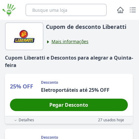
Cupom de desconto Liberatti
Mais informações
Cupom
Liberatti
e Descontos para alegrar
a
Quinta-
feira
Desconto
25% OFF
Eletroportáteis até 25% OFF
Pegar Desconto
Detalhes
27
usados hoje
Desconto