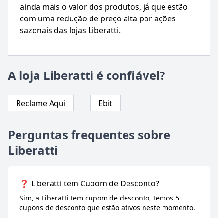
ainda mais o valor dos produtos, já que estão
com uma redução de preço alta por ações
sazonais das lojas Liberatti.
A loja Liberatti é confiável?
Reclame Aqui
Ebit
Perguntas frequentes sobre
Liberatti
❓ Liberatti tem Cupom de Desconto?
Sim, a Liberatti tem cupom de desconto, temos 5
cupons de desconto que estão ativos neste momento.