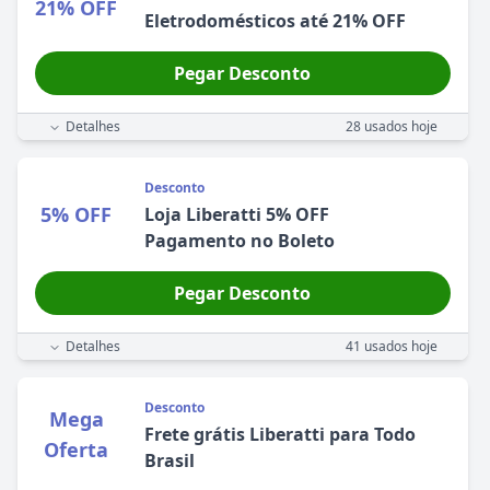
21% OFF
Eletrodomésticos até 21% OFF
Pegar Desconto
Detalhes
28
usados hoje
Desconto
5% OFF
Loja Liberatti 5% OFF
Pagamento no Boleto
Pegar Desconto
Detalhes
41
usados hoje
Desconto
Mega
Frete grátis Liberatti para Todo
Oferta
Brasil