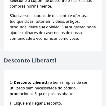
Selecione o cupom de desconto e realize suas
compras normalmente.
Sãodiversos cupons de desconto e ofertas.
Indique dicas, tutoriais, vídeos, artigos,
produtos, deixe sua opinião. Sua sugestão pode
ajudar milhares de cavernosos de nossa
comunidade a economizar como você.
Desconto Liberatti
O
Desconto
Liberatti
é bem simples de ser
utilizado sem necessidade do código
promocional. Siga os passos abaixo:
Clique em Pegar Desconto.