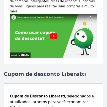
de compras inteligentes, dicas de economia, notícias
de bons lugares para realizar suas compras e muito
mais.
Cupom de desconto Liberatti
Cupom de Desconto
Liberatti
, selecionados e
atualizados, prontos para você economizar.