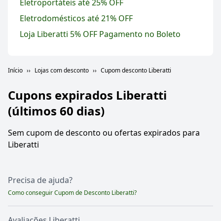
Eletroportáteis até 25% OFF
Eletrodomésticos até 21% OFF
Loja Liberatti 5% OFF Pagamento no Boleto
Início
Lojas com desconto
Cupom desconto Liberatti
Cupons expirados
Liberatti
(últimos 60 dias)
Sem cupom de desconto ou ofertas expirados para
Liberatti
Precisa de ajuda?
Como conseguir Cupom de Desconto
Liberatti
?
Avaliações
Liberatti