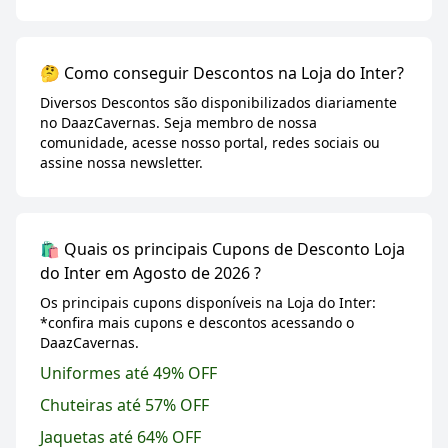
🤔 Como conseguir Descontos na Loja do Inter?
Diversos Descontos são disponibilizados diariamente
no DaazCavernas. Seja membro de nossa
comunidade, acesse nosso portal, redes sociais ou
assine nossa newsletter.
🛍️ Quais os principais Cupons de Desconto Loja
do Inter em Agosto de 2026 ?
Os principais cupons disponíveis na Loja do Inter:
*confira mais cupons e descontos acessando o
DaazCavernas.
Uniformes até 49% OFF
Chuteiras até 57% OFF
Jaquetas até 64% OFF