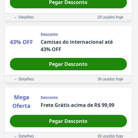
Pegar Desconto
Detalhes
29
usados hoje
Desconto
43% OFF
Camisas do internacional até
43% OFF
Pegar Desconto
Detalhes
36
usados hoje
Mega
Desconto
Frete Grátis acima de R$ 99,99
Oferta
Pegar Desconto
Detalhes
30
usados hoje