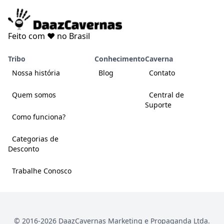
Feito com ❤️ no Brasil
Tribo
Conhecimento
Caverna
Nossa história
Blog
Contato
Quem somos
Central de
Suporte
Como funciona?
Categorias de
Desconto
Trabalhe Conosco
© 2016-
2026
DaazCavernas Marketing e Propaganda Ltda.