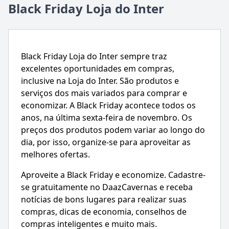
Black Friday Loja do Inter
Black Friday Loja do Inter sempre traz
excelentes oportunidades em compras,
inclusive na Loja do Inter. São produtos e
serviços dos mais variados para comprar e
economizar. A Black Friday acontece todos os
anos, na última sexta-feira de novembro. Os
preços dos produtos podem variar ao longo do
dia, por isso, organize-se para aproveitar as
melhores ofertas.
Aproveite a Black Friday e economize. Cadastre-
se gratuitamente no DaazCavernas e receba
notícias de bons lugares para realizar suas
compras, dicas de economia, conselhos de
compras inteligentes e muito mais.