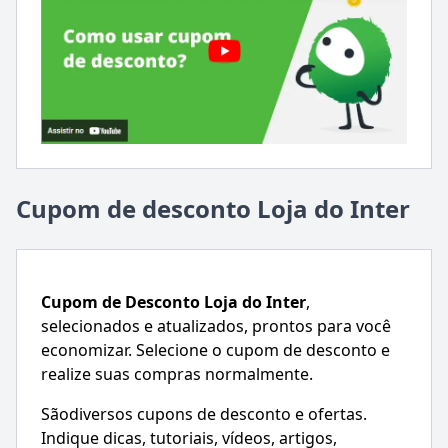
Cupom de desconto Loja do Inter
Cupom de Desconto
Loja do Inter
,
selecionados e atualizados, prontos para você
economizar. Selecione o cupom de desconto e
realize suas compras normalmente.
Sãodiversos cupons de desconto e ofertas.
Indique dicas, tutoriais, vídeos, artigos,