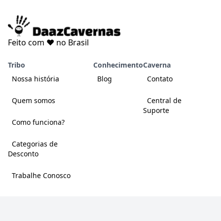
Feito com ❤️ no Brasil
Tribo
Conhecimento
Caverna
Nossa história
Blog
Contato
Quem somos
Central de
Suporte
Como funciona?
Categorias de
Desconto
Trabalhe Conosco