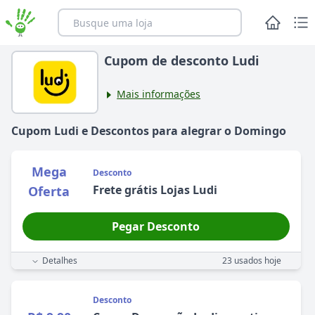
Cupom de desconto Ludi
Mais informações
Cupom
Ludi
e Descontos para alegrar
o
Domingo
Mega
Desconto
Frete grátis Lojas Ludi
Oferta
Pegar Desconto
Detalhes
23
usados hoje
Desconto