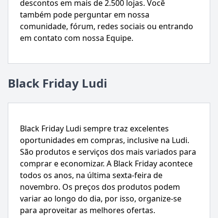
descontos em mais de 2.500 lojas. Você
também pode perguntar em nossa
comunidade, fórum, redes sociais ou entrando
em contato com nossa Equipe.
Black Friday Ludi
Black Friday Ludi sempre traz excelentes
oportunidades em compras, inclusive na Ludi.
São produtos e serviços dos mais variados para
comprar e economizar. A Black Friday acontece
todos os anos, na última sexta-feira de
novembro. Os preços dos produtos podem
variar ao longo do dia, por isso, organize-se
para aproveitar as melhores ofertas.