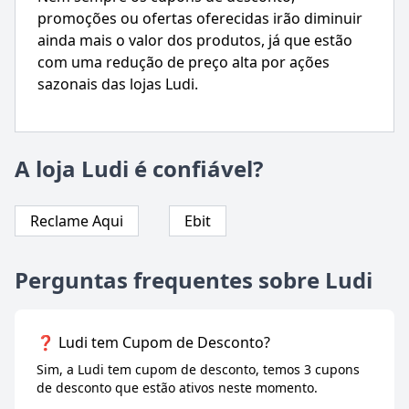
promoções ou ofertas oferecidas irão diminuir
ainda mais o valor dos produtos, já que estão
com uma redução de preço alta por ações
sazonais das lojas Ludi.
A loja Ludi é confiável?
Reclame Aqui
Ebit
Perguntas frequentes sobre Ludi
❓ Ludi tem Cupom de Desconto?
Sim, a Ludi tem cupom de desconto, temos 3 cupons
de desconto que estão ativos neste momento.