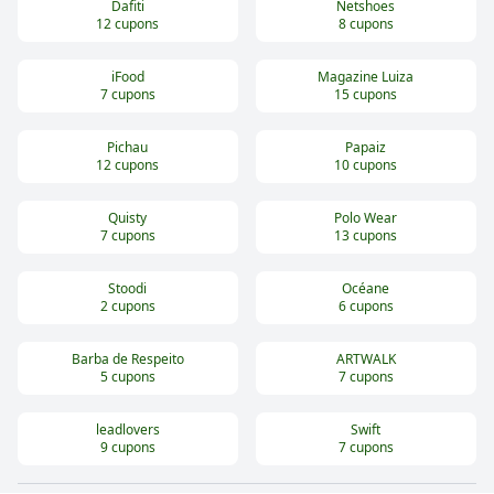
Dafiti
Netshoes
12
cupons
8
cupons
iFood
Magazine Luiza
7
cupons
15
cupons
Pichau
Papaiz
12
cupons
10
cupons
Quisty
Polo Wear
7
cupons
13
cupons
Stoodi
Océane
2
cupons
6
cupons
Barba de Respeito
ARTWALK
5
cupons
7
cupons
leadlovers
Swift
9
cupons
7
cupons