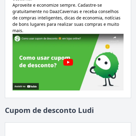
Aproveite e economize sempre. Cadastre-se
gratuitamente no DaazCavernas e receba conselhos
de compras inteligentes, dicas de economia, notícias
de bons lugares para realizar suas compras e muito
mais.
Cupom de desconto Ludi