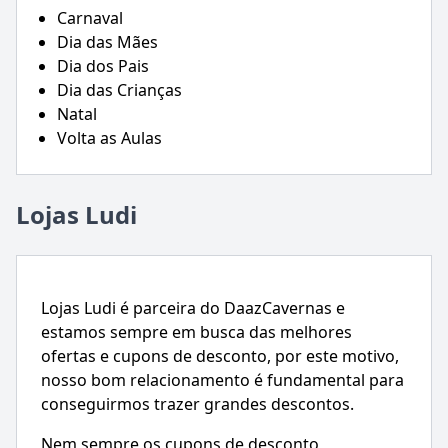
Carnaval
Dia das Mães
Dia dos Pais
Dia das Crianças
Natal
Volta as Aulas
Lojas Ludi
Lojas Ludi é parceira do DaazCavernas e
estamos sempre em busca das melhores
ofertas e cupons de desconto, por este motivo,
nosso bom relacionamento é fundamental para
conseguirmos trazer grandes descontos.
Nem sempre os cupons de desconto,