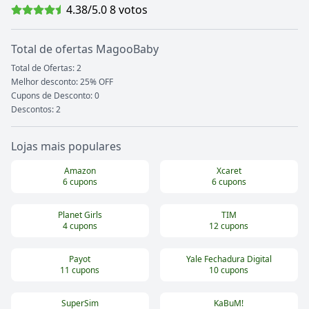
4.38
/5.0
8
votos
Total de ofertas
MagooBaby
Total de Ofertas:
2
Melhor desconto: 25% OFF
Cupons de Desconto:
0
Descontos:
2
Lojas mais populares
Amazon
Xcaret
6
cupons
6
cupons
Planet Girls
TIM
4
cupons
12
cupons
Payot
Yale Fechadura Digital
11
cupons
10
cupons
SuperSim
KaBuM!