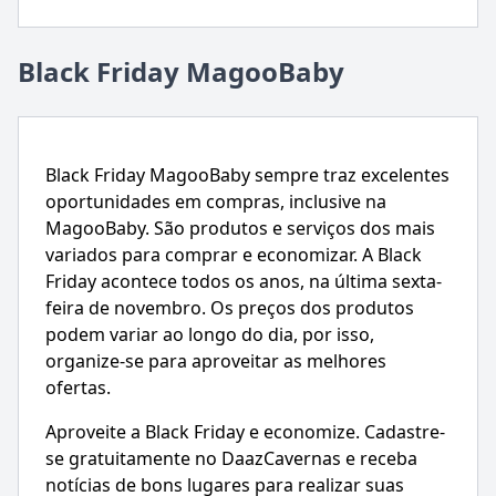
Black Friday MagooBaby
Black Friday MagooBaby sempre traz excelentes
oportunidades em compras, inclusive na
MagooBaby. São produtos e serviços dos mais
variados para comprar e economizar. A Black
Friday acontece todos os anos, na última sexta-
feira de novembro. Os preços dos produtos
podem variar ao longo do dia, por isso,
organize-se para aproveitar as melhores
ofertas.
Aproveite a Black Friday e economize. Cadastre-
se gratuitamente no DaazCavernas e receba
notícias de bons lugares para realizar suas