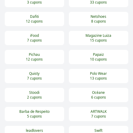
3
cupons
33
cupons
Dafiti
Netshoes
12
cupons
8
cupons
iFood
Magazine Luiza
7
cupons
15
cupons
Pichau
Papaiz
12
cupons
10
cupons
Quisty
Polo Wear
7
cupons
13
cupons
Stoodi
Océane
2
cupons
6
cupons
Barba de Respeito
ARTWALK
5
cupons
7
cupons
leadlovers
Swift