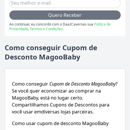
Quero Receber
Ao continuar, eu concordo com o DaazCavernas sua
Política de
Privacidade
,
Termos e Condições
.
Como conseguir Cupom de
Desconto MagooBaby
Como conseguir
Cupom de Desconto
MagooBaby
?
Se você quer economizar ao comprar na
MagooBaby
, está no lugar certo.
Compartilhamos Cupons de Descontos para
você usar emdiversas lojas parceiras.
Como usar cupom de desconto MagooBaby