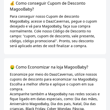
💰 Como conseguir Cupom de Desconto
MagooBaby?
Para conseguir nosso Cupom de desconto
MagooBaby, acesse o DaazCavernas, pegue o cupom
desejado e vá para MagooBaby, faça sua compra
normalmente. Cole nosso Código de Desconto no
campo: "cupom, cupom de desconto, vale presente,
código, código promocional". Pronto, seu desconto
será aplicado antes de você finalizar a compra.
🤑 Como Economizar na loja MagooBaby?
Economize por meio do DaazCavernas, utilize nossos
cupons de desconto para economizar na MagooBaby.
Escolha a melhor oferta e aplique o cupom em sua
compra.
Acompanhe também a MagooBaby nas redes sociais e
fique ligado em datas especiais, como: Dia das mães,
Aniversário MagooBaby, Dia dos pais, Natal, Dia das
crianças, Black Friday, Cyber Monday, Páscoa,