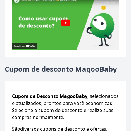
Cupom de desconto MagooBaby
Cupom de Desconto
MagooBaby
, selecionados
e atualizados, prontos para você economizar.
Selecione o cupom de desconto e realize suas
compras normalmente.
Sãodiversos cupons de desconto e ofertas.