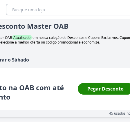
esconto Master OAB
ter OAB
Atualizado
em nossa coleção de Descontos e Cupons Exclusivos. Cup
 selecione a melhor oferta ou código promocional e economize.
rar
o
Sábado
to na OAB com até
Pegar Desconto
nto
45
usados ho