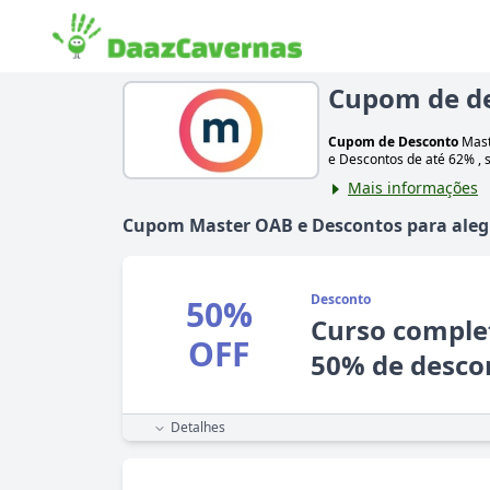
Cupom de d
Cupom de Desconto
Mas
e Descontos
de até 62%
,
Mais informações
Cupom
Master OAB
e Descontos para aleg
Desconto
50%
Curso comple
OFF
50% de desco
Detalhes