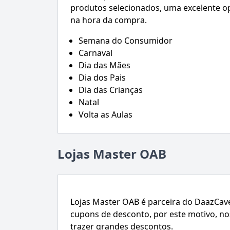
produtos selecionados, uma excelente o
na hora da compra.
Semana do Consumidor
Carnaval
Dia das Mães
Dia dos Pais
Dia das Crianças
Natal
Volta as Aulas
Lojas Master OAB
Lojas Master OAB é parceira do DaazCav
cupons de desconto, por este motivo, 
trazer grandes descontos.