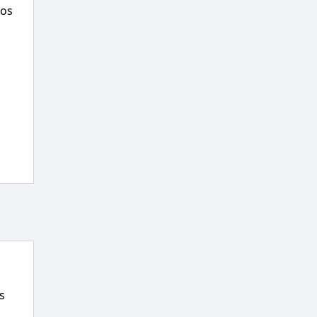
nos
s