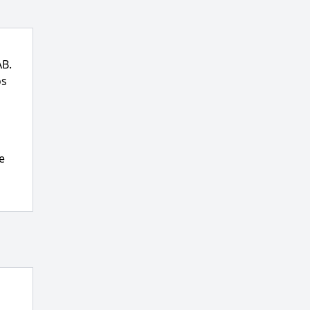
AB.
os
s
e