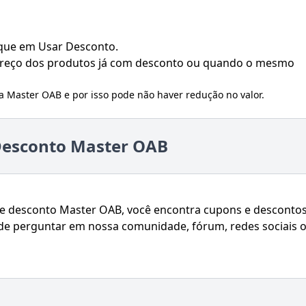
ique em Usar Desconto.
 preço dos produtos já com desconto ou quando o mesmo
la
Master OAB
e por isso pode não haver redução no valor.
Desconto Master OAB
e desconto Master OAB, você encontra cupons e desconto
de perguntar em nossa comunidade, fórum, redes sociais 