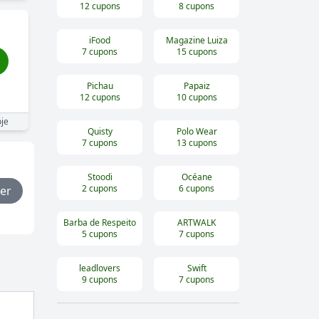
12
cupons
8
cupons
iFood
Magazine Luiza
7
cupons
15
cupons
Pichau
Papaiz
12
cupons
10
cupons
je
Quisty
Polo Wear
7
cupons
13
cupons
Stoodi
Océane
2
cupons
6
cupons
er
Barba de Respeito
ARTWALK
5
cupons
7
cupons
leadlovers
Swift
9
cupons
7
cupons