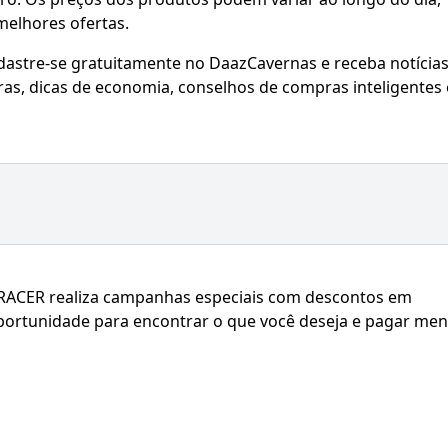
 melhores ofertas.
adastre-se gratuitamente no DaazCavernas e receba notícia
ras, dicas de economia, conselhos de compras inteligentes 
XRACER realiza campanhas especiais com descontos em
portunidade para encontrar o que você deseja e pagar me