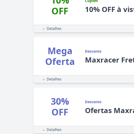
10%
Cupom
10% OFF à vi
OFF
Detalhes
Mega
Desconto
Maxracer Fret
Oferta
Detalhes
30%
Desconto
Ofertas Maxr
OFF
Detalhes