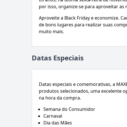
por isso, organize-se para aproveitar as
Aproveite a Black Friday e economize. C
de bons lugares para realizar suas comp
muito mais.
Datas Especiais
Datas especiais e comemorativas, a MA
produtos selecionados, uma excelente o
na hora da compra.
Semana do Consumidor
Carnaval
Dia das Mães