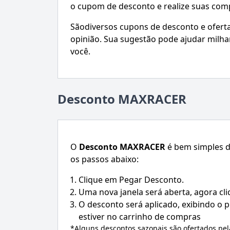
o cupom de desconto e realize suas co
Sãodiversos cupons de desconto e ofertas.
opinião. Sua sugestão pode ajudar mil
você.
Desconto MAXRACER
O
Desconto
MAXRACER
é bem simples d
os passos abaixo:
Clique em Pegar Desconto.
Uma nova janela será aberta, agora cl
O desconto será aplicado, exibindo o
estiver no carrinho de compras
*Alguns descontos sazonais são ofertados pe