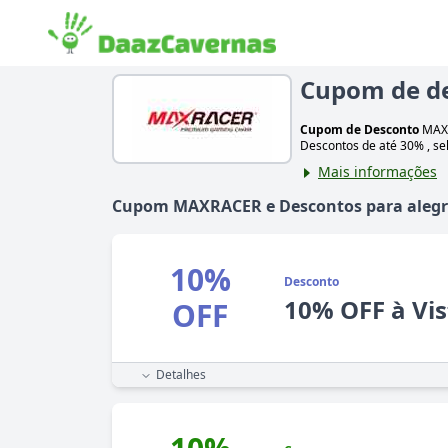
Cupom de d
Cupom de Desconto
MAX
Descontos
de até 30%
, s
Mais informações
Cupom
MAXRACER
e Descontos para aleg
10%
Desconto
10% OFF à Vis
OFF
Detalhes