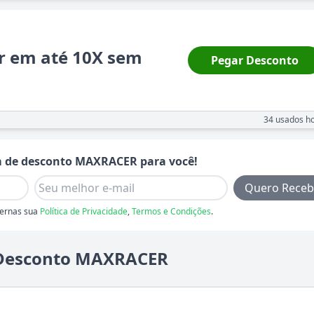
r em até 10X sem
Pegar Desconto
34
usados ho
 de desconto
MAXRACER
para você!
Quero Receb
ernas sua
Política de Privacidade
,
Termos e Condições
.
 Desconto MAXRACER