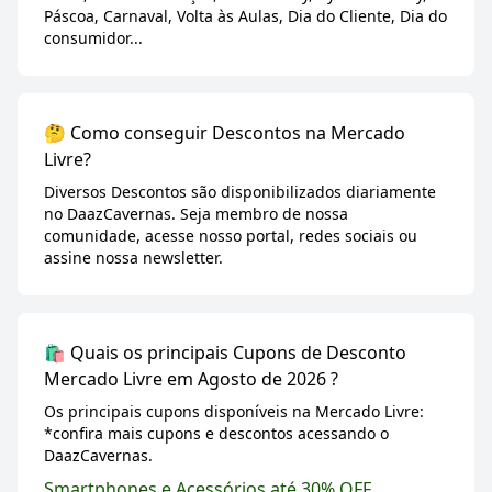
Páscoa, Carnaval, Volta às Aulas, Dia do Cliente, Dia do
consumidor...
🤔 Como conseguir Descontos na Mercado
Livre?
Diversos Descontos são disponibilizados diariamente
no DaazCavernas. Seja membro de nossa
comunidade, acesse nosso portal, redes sociais ou
assine nossa newsletter.
🛍️ Quais os principais Cupons de Desconto
Mercado Livre em Agosto de 2026 ?
Os principais cupons disponíveis na Mercado Livre:
*confira mais cupons e descontos acessando o
DaazCavernas.
Smartphones e Acessórios até 30% OFF