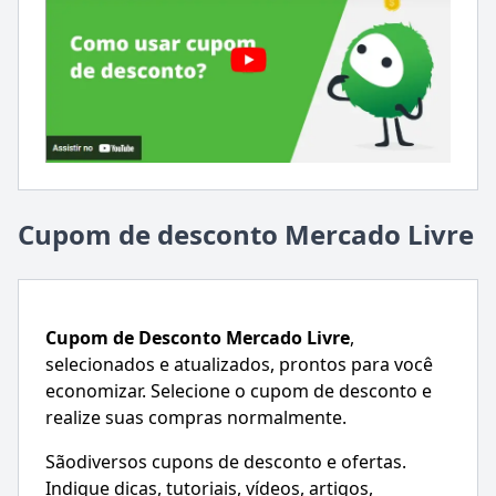
Cupom de desconto Mercado Livre
Cupom de Desconto
Mercado Livre
,
selecionados e atualizados, prontos para você
economizar. Selecione o cupom de desconto e
realize suas compras normalmente.
Sãodiversos cupons de desconto e ofertas.
Indique dicas, tutoriais, vídeos, artigos,