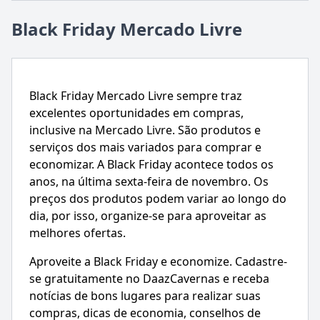
Black Friday Mercado Livre
Black Friday Mercado Livre sempre traz
excelentes oportunidades em compras,
inclusive na Mercado Livre. São produtos e
serviços dos mais variados para comprar e
economizar. A Black Friday acontece todos os
anos, na última sexta-feira de novembro. Os
preços dos produtos podem variar ao longo do
dia, por isso, organize-se para aproveitar as
melhores ofertas.
Aproveite a Black Friday e economize. Cadastre-
se gratuitamente no DaazCavernas e receba
notícias de bons lugares para realizar suas
compras, dicas de economia, conselhos de