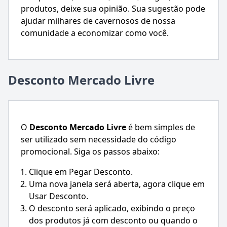
produtos, deixe sua opinião. Sua sugestão pode
ajudar milhares de cavernosos de nossa
comunidade a economizar como você.
Desconto Mercado Livre
O
Desconto
Mercado Livre
é bem simples de
ser utilizado sem necessidade do código
promocional. Siga os passos abaixo:
Clique em Pegar Desconto.
Uma nova janela será aberta, agora clique em
Usar Desconto.
O desconto será aplicado, exibindo o preço
dos produtos já com desconto ou quando o