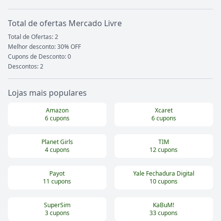
Total de ofertas
Mercado Livre
Total de Ofertas:
2
Melhor desconto: 30% OFF
Cupons de Desconto:
0
Descontos:
2
Lojas mais populares
Amazon
Xcaret
6
cupons
6
cupons
Planet Girls
TIM
4
cupons
12
cupons
Payot
Yale Fechadura Digital
11
cupons
10
cupons
SuperSim
KaBuM!
3
cupons
33
cupons