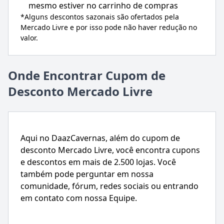
mesmo estiver no carrinho de compras
*Alguns descontos sazonais são ofertados pela
Mercado Livre
e por isso pode não haver redução no
valor.
Onde Encontrar Cupom de
Desconto Mercado Livre
Aqui no DaazCavernas, além do cupom de
desconto Mercado Livre, você encontra cupons
e descontos em mais de 2.500 lojas. Você
também pode perguntar em nossa
comunidade, fórum, redes sociais ou entrando
em contato com nossa Equipe.