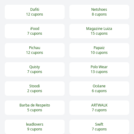
Dafiti
Netshoes
12
cupons
8
cupons
iFood
Magazine Luiza
7
cupons
15
cupons
Pichau
Papaiz
12
cupons
10
cupons
Quisty
Polo Wear
7
cupons
13
cupons
Stoodi
Océane
2
cupons
6
cupons
Barba de Respeito
ARTWALK
5
cupons
7
cupons
leadlovers
Swift
9
cupons
7
cupons