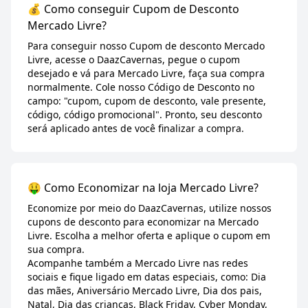
💰 Como conseguir Cupom de Desconto
Mercado Livre?
Para conseguir nosso Cupom de desconto Mercado
Livre, acesse o DaazCavernas, pegue o cupom
desejado e vá para Mercado Livre, faça sua compra
normalmente. Cole nosso Código de Desconto no
campo: "cupom, cupom de desconto, vale presente,
código, código promocional". Pronto, seu desconto
será aplicado antes de você finalizar a compra.
🤑 Como Economizar na loja Mercado Livre?
Economize por meio do DaazCavernas, utilize nossos
cupons de desconto para economizar na Mercado
Livre. Escolha a melhor oferta e aplique o cupom em
sua compra.
Acompanhe também a Mercado Livre nas redes
sociais e fique ligado em datas especiais, como: Dia
das mães, Aniversário Mercado Livre, Dia dos pais,
Natal, Dia das crianças, Black Friday, Cyber Monday,