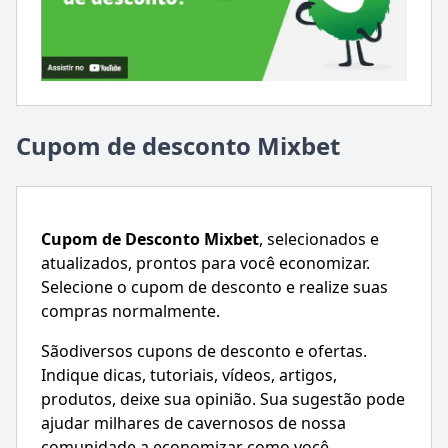
Cupom de desconto Mixbet
Cupom de Desconto
Mixbet
, selecionados e
atualizados, prontos para você economizar.
Selecione o cupom de desconto e realize suas
compras normalmente.
Sãodiversos cupons de desconto e ofertas.
Indique dicas, tutoriais, vídeos, artigos,
produtos, deixe sua opinião. Sua sugestão pode
ajudar milhares de cavernosos de nossa
comunidade a economizar como você.