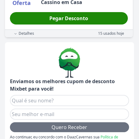
Cassino em Casa
Oferta
Pegar Desconto
Detalhes
15
usados hoje
Enviamos os melhores cupom de desconto
Mixbet
para você!
Quero Receber
Ao continuar, eu concordo com o DaazCavernas sua
Política de