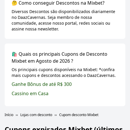
🤔 Como conseguir Descontos na Mixbet?
Diversos Descontos são disponibilizados diariamente
no DaazCavernas. Seja membro de nossa
comunidade, acesse nosso portal, redes sociais ou
assine nossa newsletter.
🛍️ Quais os principais Cupons de Desconto
Mixbet em Agosto de 2026 ?
Os principais cupons disponíveis na Mixbet: *confira
mais cupons e descontos acessando o DaazCavernas.
Ganhe Bônus de até R$ 300
Cassino em Casa
Início
Lojas com desconto
Cupom desconto Mixbet
Cupons expirados
Mixbet
(últimos