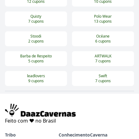
12
cupons
10
cupons
Quisty
Polo Wear
7
cupons
13
cupons
Stoodi
Océane
2
cupons
6
cupons
Barba de Respeito
ARTWALK
5
cupons
7
cupons
leadlovers
Swift
9
cupons
7
cupons
Feito com ❤️ no Brasil
Tribo
Conhecimento
Caverna