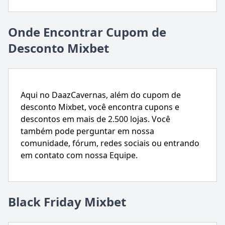
Onde Encontrar Cupom de
Desconto Mixbet
Aqui no DaazCavernas, além do cupom de
desconto Mixbet, você encontra cupons e
descontos em mais de 2.500 lojas. Você
também pode perguntar em nossa
comunidade, fórum, redes sociais ou entrando
em contato com nossa Equipe.
Black Friday Mixbet