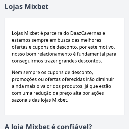
Lojas Mixbet
Lojas Mixbet é parceira do DaazCavernas e
estamos sempre em busca das melhores
ofertas e cupons de desconto, por este motivo,
nosso bom relacionamento é fundamental para
conseguirmos trazer grandes descontos.
Nem sempre os cupons de desconto,
promoções ou ofertas oferecidas irão diminuir
ainda mais o valor dos produtos, já que estão
com uma redução de preço alta por ações
sazonais das lojas Mixbet.
A loja Mixbet é confiável?