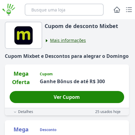
Cupom de desconto Mixbet
Mais informações
Cupom
Mixbet
e Descontos para alegrar
o
Domingo
Mega
Cupom
Ganhe Bônus de até R$ 300
Oferta
Ver Cupom
Detalhes
25
usados hoje
Mega
Desconto