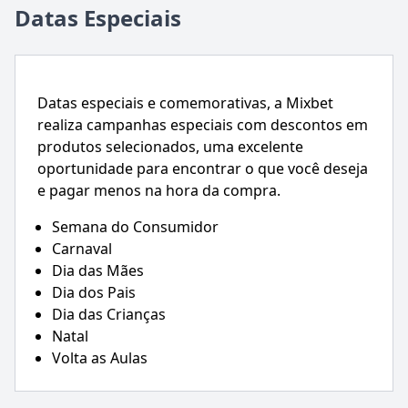
Datas Especiais
Datas especiais e comemorativas, a Mixbet
realiza campanhas especiais com descontos em
produtos selecionados, uma excelente
oportunidade para encontrar o que você deseja
e pagar menos na hora da compra.
Semana do Consumidor
Carnaval
Dia das Mães
Dia dos Pais
Dia das Crianças
Natal
Volta as Aulas