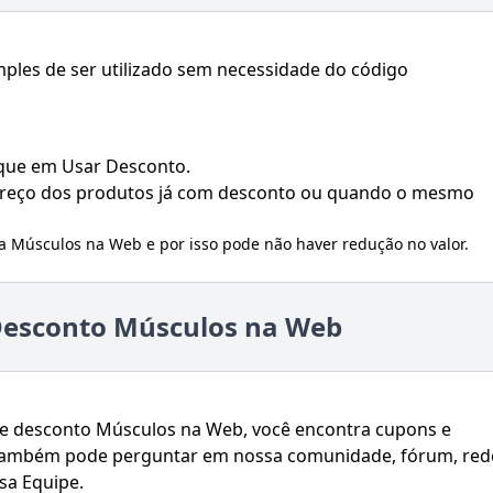
ples de ser utilizado sem necessidade do código
ique em Usar Desconto.
 preço dos produtos já com desconto ou quando o mesmo
la
Músculos na Web
e por isso pode não haver redução no valor.
Desconto Músculos na Web
e desconto Músculos na Web, você encontra cupons e
ê também pode perguntar em nossa comunidade, fórum, red
sa Equipe.