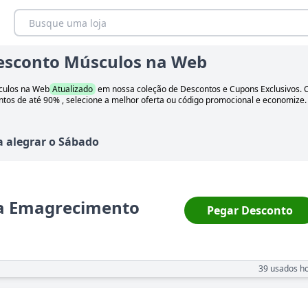
esconto Músculos na Web
culos na Web
Atualizado
em nossa coleção de Descontos e Cupons Exclusivos.
ntos
de até 90%
, selecione a melhor oferta ou código promocional e economize.
 alegrar
o
Sábado
a Emagrecimento
Pegar Desconto
39
usados ho