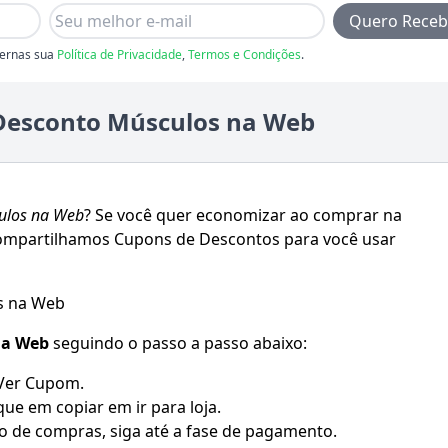
Quero Receb
ernas sua
Política de Privacidade
,
Termos e Condições
.
Desconto Músculos na Web
ulos na Web
? Se você quer economizar ao comprar na
 Compartilhamos Cupons de Descontos para você usar
s na Web
na Web
seguindo o passo a passo abaixo:
 Ver Cupom.
que em copiar em ir para loja.
o de compras, siga até a fase de pagamento.