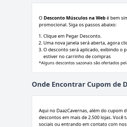
O
Desconto
Músculos na Web
é bem sim
promocional. Siga os passos abaixo:
Clique em Pegar Desconto.
Uma nova janela será aberta, agora cl
O desconto será aplicado, exibindo o
estiver no carrinho de compras
*Alguns descontos sazonais são ofertados pe
Onde Encontrar Cupom de 
Aqui no DaazCavernas, além do cupom d
descontos em mais de 2.500 lojas. Voc
sociais ou entrando em contato com nos