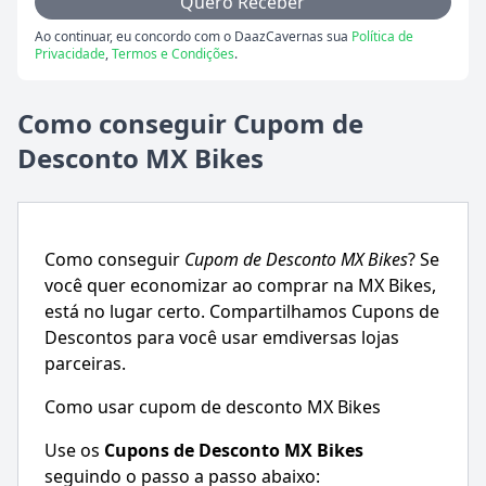
Quero Receber
Ao continuar, eu concordo com o DaazCavernas sua
Política de
Privacidade
,
Termos e Condições
.
Como conseguir Cupom de
Desconto MX Bikes
Como conseguir
Cupom de Desconto
MX Bikes
? Se
você quer economizar ao comprar na
MX Bikes
,
está no lugar certo. Compartilhamos Cupons de
Descontos para você usar emdiversas lojas
parceiras.
Como usar cupom de desconto MX Bikes
Use os
Cupons de Desconto
MX Bikes
seguindo o passo a passo abaixo: