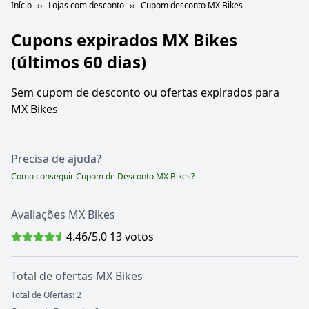
Início
Lojas com desconto
Cupom desconto MX Bikes
Cupons expirados
MX Bikes
(últimos 60 dias)
Sem cupom de desconto ou ofertas expirados para
MX Bikes
Precisa de ajuda?
Como conseguir Cupom de Desconto
MX Bikes
?
Avaliações
MX Bikes
4.46
/5.0
13
votos
Total de ofertas
MX Bikes
Total de Ofertas:
2