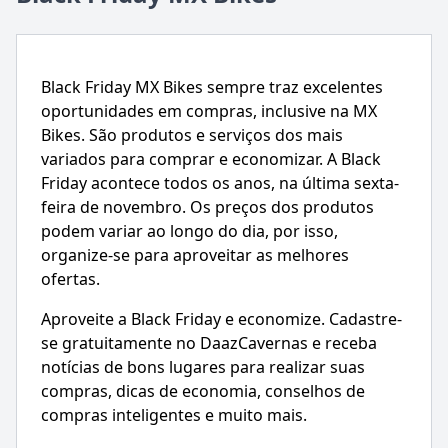
Black Friday MX Bikes sempre traz excelentes
oportunidades em compras, inclusive na MX
Bikes. São produtos e serviços dos mais
variados para comprar e economizar. A Black
Friday acontece todos os anos, na última sexta-
feira de novembro. Os preços dos produtos
podem variar ao longo do dia, por isso,
organize-se para aproveitar as melhores
ofertas.
Aproveite a Black Friday e economize. Cadastre-
se gratuitamente no DaazCavernas e receba
notícias de bons lugares para realizar suas
compras, dicas de economia, conselhos de
compras inteligentes e muito mais.