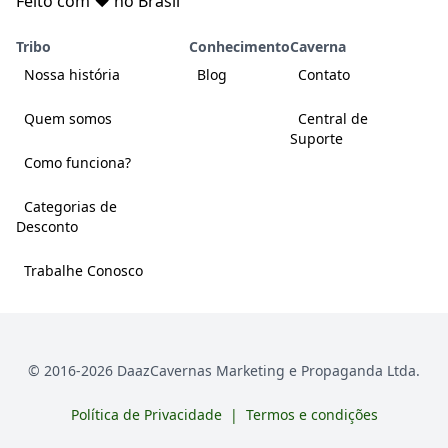
Feito com ❤️ no Brasil
Tribo
Conhecimento
Caverna
Nossa história
Blog
Contato
Quem somos
Central de
Suporte
Como funciona?
Categorias de
Desconto
Trabalhe Conosco
© 2016-
2026
DaazCavernas Marketing e Propaganda Ltda.
Política de Privacidade
|
Termos e condições