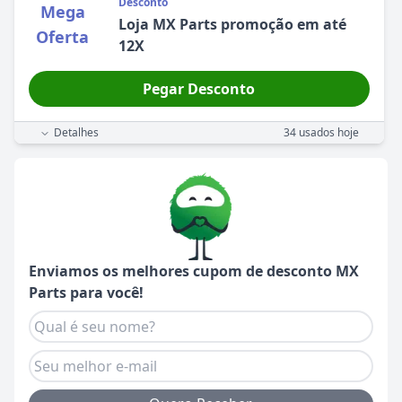
Desconto
Mega
Loja MX Parts promoção em até
Oferta
12X
Pegar Desconto
Detalhes
34
usados hoje
Enviamos os melhores cupom de desconto
MX
Parts
para você!