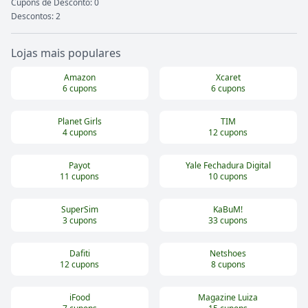
Cupons de Desconto:
0
Descontos:
2
Lojas mais populares
Amazon
Xcaret
6
cupons
6
cupons
Planet Girls
TIM
4
cupons
12
cupons
Payot
Yale Fechadura Digital
11
cupons
10
cupons
SuperSim
KaBuM!
3
cupons
33
cupons
Dafiti
Netshoes
12
cupons
8
cupons
iFood
Magazine Luiza