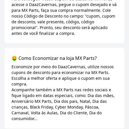
acesse o DaazCavernas, pegue o cupom desejado e vá
para MX Parts, faça sua compra normalmente. Cole
nosso Código de Desconto no campo: "cupom, cupom
de desconto, vale presente, código, código
promocional". Pronto, seu desconto será aplicado
antes de você finalizar a compra.
🤑 Como Economizar na loja MX Parts?
Economize por meio do DaazCavernas, utilize nossos
cupons de desconto para economizar na MX Parts.
Escolha a melhor oferta e aplique o cupom em sua
compra.
Acompanhe também a MX Parts nas redes sociais e
fique ligado em datas especiais, como: Dia das mães,
Aniversário MX Parts, Dia dos pais, Natal, Dia das
crianças, Black Friday, Cyber Monday, Páscoa,
Carnaval, Volta às Aulas, Dia do Cliente, Dia do
consumidor...