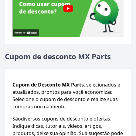
Cupom de desconto MX Parts
Cupom de Desconto
MX Parts
, selecionados e
atualizados, prontos para você economizar.
Selecione o cupom de desconto e realize suas
compras normalmente.
Sãodiversos cupons de desconto e ofertas.
Indique dicas, tutoriais, vídeos, artigos,
produtos, deixe sua opinião. Sua sugestão pode