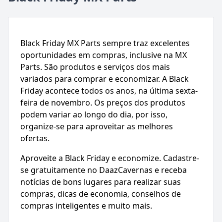
Black Friday MX Parts sempre traz excelentes
oportunidades em compras, inclusive na MX
Parts. São produtos e serviços dos mais
variados para comprar e economizar. A Black
Friday acontece todos os anos, na última sexta-
feira de novembro. Os preços dos produtos
podem variar ao longo do dia, por isso,
organize-se para aproveitar as melhores
ofertas.
Aproveite a Black Friday e economize. Cadastre-
se gratuitamente no DaazCavernas e receba
notícias de bons lugares para realizar suas
compras, dicas de economia, conselhos de
compras inteligentes e muito mais.