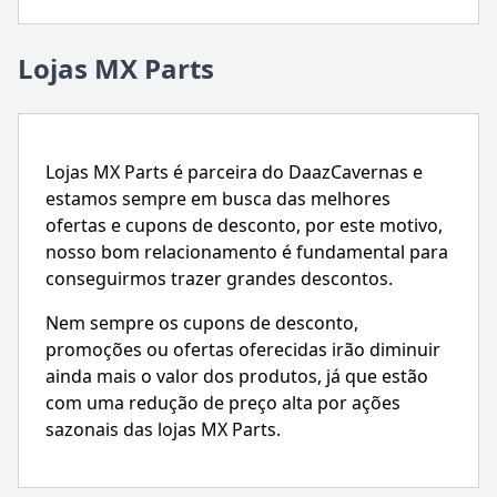
Lojas MX Parts
Lojas MX Parts é parceira do DaazCavernas e
estamos sempre em busca das melhores
ofertas e cupons de desconto, por este motivo,
nosso bom relacionamento é fundamental para
conseguirmos trazer grandes descontos.
Nem sempre os cupons de desconto,
promoções ou ofertas oferecidas irão diminuir
ainda mais o valor dos produtos, já que estão
com uma redução de preço alta por ações
sazonais das lojas MX Parts.