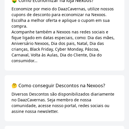
🤑 Como Economizar na loja Nexoos?
Economize por meio do DaazCavernas, utilize nossos
cupons de desconto para economizar na Nexoos.
Escolha a melhor oferta e aplique o cupom em sua
compra.
Acompanhe também a Nexoos nas redes sociais e
fique ligado em datas especiais, como: Dia das mães,
Aniversário Nexoos, Dia dos pais, Natal, Dia das
crianças, Black Friday, Cyber Monday, Páscoa,
Carnaval, Volta às Aulas, Dia do Cliente, Dia do
consumidor...
🤔 Como conseguir Descontos na Nexoos?
Diversos Descontos são disponibilizados diariamente
no DaazCavernas. Seja membro de nossa
comunidade, acesse nosso portal, redes sociais ou
assine nossa newsletter.