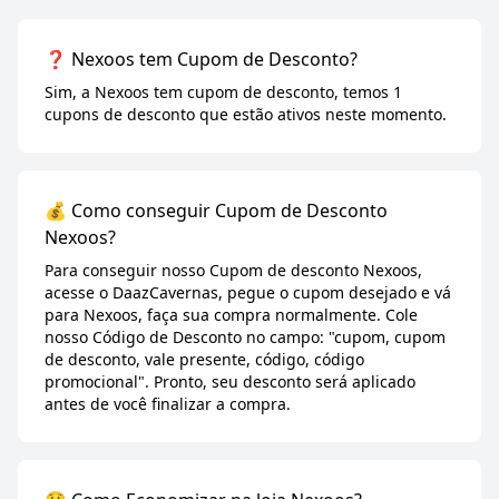
❓ Nexoos tem Cupom de Desconto?
Sim, a Nexoos tem cupom de desconto, temos 1
cupons de desconto que estão ativos neste momento.
💰 Como conseguir Cupom de Desconto
Nexoos?
Para conseguir nosso Cupom de desconto Nexoos,
acesse o DaazCavernas, pegue o cupom desejado e vá
para Nexoos, faça sua compra normalmente. Cole
nosso Código de Desconto no campo: "cupom, cupom
de desconto, vale presente, código, código
promocional". Pronto, seu desconto será aplicado
antes de você finalizar a compra.