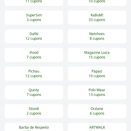
11
cupons
10
cupons
SuperSim
KaBuM!
3
cupons
33
cupons
Dafiti
Netshoes
12
cupons
8
cupons
iFood
Magazine Luiza
7
cupons
15
cupons
Pichau
Papaiz
12
cupons
10
cupons
Quisty
Polo Wear
7
cupons
13
cupons
Stoodi
Océane
2
cupons
6
cupons
Barba de Respeito
ARTWALK