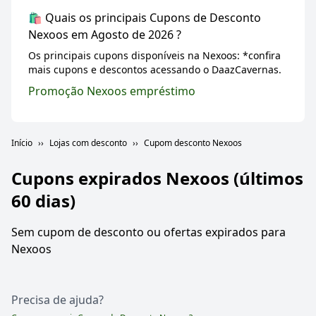
🛍️ Quais os principais Cupons de Desconto
Nexoos em Agosto de 2026 ?
Os principais cupons disponíveis na Nexoos: *confira
mais cupons e descontos acessando o DaazCavernas.
Promoção Nexoos empréstimo
Início
Lojas com desconto
Cupom desconto Nexoos
Cupons expirados
Nexoos
(últimos
60 dias)
Sem cupom de desconto ou ofertas expirados para
Nexoos
Precisa de ajuda?