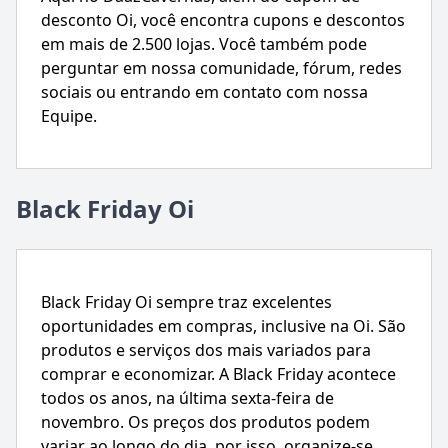
desconto Oi, você encontra cupons e descontos
em mais de 2.500 lojas. Você também pode
perguntar em nossa comunidade, fórum, redes
sociais ou entrando em contato com nossa
Equipe.
Black Friday Oi
Black Friday Oi sempre traz excelentes
oportunidades em compras, inclusive na Oi. São
produtos e serviços dos mais variados para
comprar e economizar. A Black Friday acontece
todos os anos, na última sexta-feira de
novembro. Os preços dos produtos podem
variar ao longo do dia, por isso, organize-se