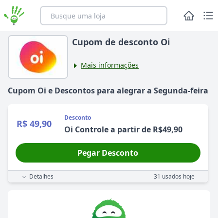
Cupom de desconto Oi
Mais informações
Cupom
Oi
e Descontos para alegrar
a
Segunda-feira
Desconto
R$ 49,90
Oi Controle a partir de R$49,90
Pegar Desconto
Detalhes
31
usados hoje