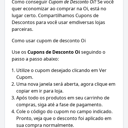
Como conseguir
Cupom de Desconto
Oi
? Se você
quer economizar ao comprar na
Oi
, está no
lugar certo. Compartilhamos Cupons de
Descontos para você usar emdiversas lojas
parceiras.
Como usar cupom de desconto Oi
Use os
Cupons de Desconto
Oi
seguindo o
passo a passo abaixo:
Utilize o cupom desejado clicando em Ver
Cupom.
Uma nova janela será aberta, agora clique em
copiar em ir para loja.
Após todo os produtos em seu carrinho de
compras, siga até a fase de pagamento.
Cole o código do cupom no campo indicado.
Pronto, veja que o desconto foi aplicado em
sua compra normalmente.