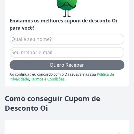
Enviamos os melhores cupom de desconto
Oi
para você!
Quero Receber
Ao continuar, eu concordo com o DaazCavernas sua
Política de
Privacidade
,
Termos e Condições
.
Como conseguir Cupom de
Desconto Oi