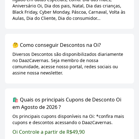
Aniversário Oi, Dia dos pais, Natal, Dia das crianças,
Black Friday, Cyber Monday, Páscoa, Carnaval, Volta às
Aulas, Dia do Cliente, Dia do consumidor...
🤔 Como conseguir Descontos na Oi?
Diversos Descontos são disponibilizados diariamente
no DaazCavernas. Seja membro de nossa
comunidade, acesse nosso portal, redes sociais ou
assine nossa newsletter.
🛍️ Quais os principais Cupons de Desconto Oi
em Agosto de 2026 ?
Os principais cupons disponíveis na Oi: *confira mais
cupons e descontos acessando o DaazCavernas.
Oi Controle a partir de R$49,90