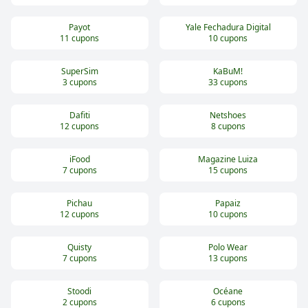
Payot
Yale Fechadura Digital
11
cupons
10
cupons
SuperSim
KaBuM!
3
cupons
33
cupons
Dafiti
Netshoes
12
cupons
8
cupons
iFood
Magazine Luiza
7
cupons
15
cupons
Pichau
Papaiz
12
cupons
10
cupons
Quisty
Polo Wear
7
cupons
13
cupons
Stoodi
Océane
2
cupons
6
cupons