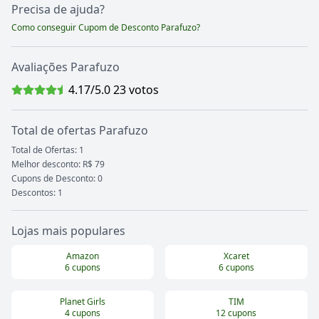
Precisa de ajuda?
Como conseguir Cupom de Desconto
Parafuzo
?
Avaliações
Parafuzo
4.17
/5.0
23
votos
Total de ofertas
Parafuzo
Total de Ofertas:
1
Melhor desconto: R$ 79
Cupons de Desconto:
0
Descontos:
1
Lojas mais populares
Amazon
Xcaret
6
cupons
6
cupons
Planet Girls
TIM
4
cupons
12
cupons