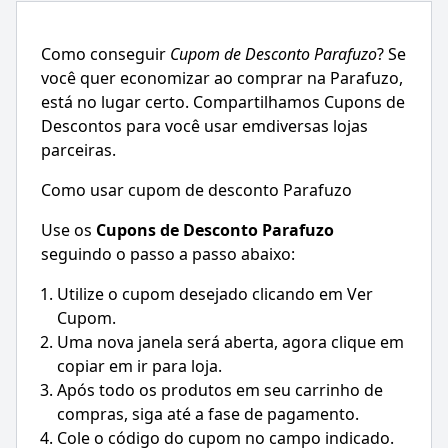
Como conseguir
Cupom de Desconto
Parafuzo
? Se
você quer economizar ao comprar na
Parafuzo
,
está no lugar certo. Compartilhamos Cupons de
Descontos para você usar emdiversas lojas
parceiras.
Como usar cupom de desconto Parafuzo
Use os
Cupons de Desconto
Parafuzo
seguindo o passo a passo abaixo:
Utilize o cupom desejado clicando em Ver
Cupom.
Uma nova janela será aberta, agora clique em
copiar em ir para loja.
Após todo os produtos em seu carrinho de
compras, siga até a fase de pagamento.
Cole o código do cupom no campo indicado.