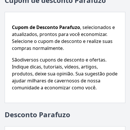
Cupom de desconto Parafuzo
Cupom de Desconto
Parafuzo
, selecionados e
atualizados, prontos para você economizar.
Selecione o cupom de desconto e realize suas
compras normalmente.
Sãodiversos cupons de desconto e ofertas.
Indique dicas, tutoriais, vídeos, artigos,
produtos, deixe sua opinião. Sua sugestão pode
ajudar milhares de cavernosos de nossa
comunidade a economizar como você.
Desconto Parafuzo