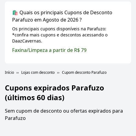
🛍️ Quais os principais Cupons de Desconto
Parafuzo em Agosto de 2026 ?
Os principais cupons disponíveis na Parafuzo:
*confira mais cupons e descontos acessando o
DaazCavernas.
Faxina/Limpeza a partir de R$ 79
Início
Lojas com desconto
Cupom desconto Parafuzo
Cupons expirados
Parafuzo
(últimos 60 dias)
Sem cupom de desconto ou ofertas expirados para
Parafuzo