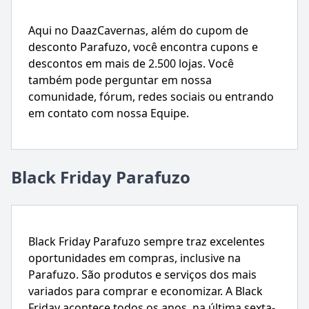
Aqui no DaazCavernas, além do cupom de
desconto Parafuzo, você encontra cupons e
descontos em mais de 2.500 lojas. Você
também pode perguntar em nossa
comunidade, fórum, redes sociais ou entrando
em contato com nossa Equipe.
Black Friday Parafuzo
Black Friday Parafuzo sempre traz excelentes
oportunidades em compras, inclusive na
Parafuzo. São produtos e serviços dos mais
variados para comprar e economizar. A Black
Friday acontece todos os anos, na última sexta-