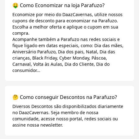
🤑 Como Economizar na loja Parafuzo?
Economize por meio do DaazCavernas, utilize nossos
cupons de desconto para economizar na Parafuzo.
Escolha a melhor oferta e aplique o cupom em sua
compra.
Acompanhe também a Parafuzo nas redes sociais e
fique ligado em datas especiais, como: Dia das mães,
Aniversário Parafuzo, Dia dos pais, Natal, Dia das
crianças, Black Friday, Cyber Monday, Páscoa,
Carnaval, Volta às Aulas, Dia do Cliente, Dia do
consumidor...
🤔 Como conseguir Descontos na Parafuzo?
Diversos Descontos são disponibilizados diariamente
no DaazCavernas. Seja membro de nossa
comunidade, acesse nosso portal, redes sociais ou
assine nossa newsletter.