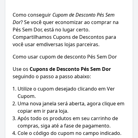
Como conseguir
Cupom de Desconto
Pés Sem
Dor
? Se você quer economizar ao comprar na
Pés Sem Dor
, está no lugar certo.
Compartilhamos Cupons de Descontos para
você usar emdiversas lojas parceiras.
Como usar cupom de desconto Pés Sem Dor
Use os
Cupons de Desconto
Pés Sem Dor
seguindo o passo a passo abaixo:
Utilize o cupom desejado clicando em Ver
Cupom.
Uma nova janela será aberta, agora clique em
copiar em ir para loja.
Após todo os produtos em seu carrinho de
compras, siga até a fase de pagamento.
Cole o código do cupom no campo indicado.