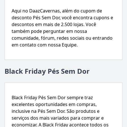
Aqui no DaazCavernas, além do cupom de
desconto Pés Sem Dor, você encontra cupons e
descontos em mais de 2.500 lojas. Você
também pode perguntar em nossa
comunidade, fórum, redes sociais ou entrando
em contato com nossa Equipe.
Black Friday Pés Sem Dor
Black Friday Pés Sem Dor sempre traz
excelentes oportunidades em compras,
inclusive na Pés Sem Dor. São produtos e
serviços dos mais variados para comprar e
economizar. A Black Friday acontece todos os