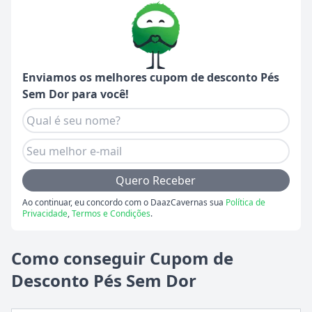
Enviamos os melhores cupom de desconto
Pés
Sem Dor
para você!
Quero Receber
Ao continuar, eu concordo com o DaazCavernas sua
Política de
Privacidade
,
Termos e Condições
.
Como conseguir Cupom de
Desconto Pés Sem Dor