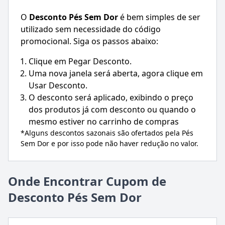
O
Desconto
Pés Sem Dor
é bem simples de ser
utilizado sem necessidade do código
promocional. Siga os passos abaixo:
Clique em Pegar Desconto.
Uma nova janela será aberta, agora clique em
Usar Desconto.
O desconto será aplicado, exibindo o preço
dos produtos já com desconto ou quando o
mesmo estiver no carrinho de compras
*Alguns descontos sazonais são ofertados pela
Pés
Sem Dor
e por isso pode não haver redução no valor.
Onde Encontrar Cupom de
Desconto Pés Sem Dor