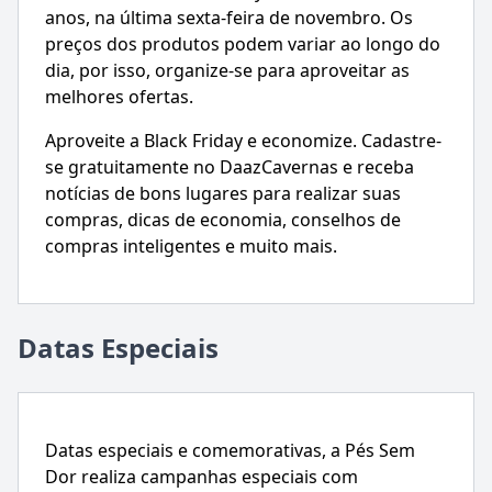
anos, na última sexta-feira de novembro. Os
preços dos produtos podem variar ao longo do
dia, por isso, organize-se para aproveitar as
melhores ofertas.
Aproveite a Black Friday e economize. Cadastre-
se gratuitamente no DaazCavernas e receba
notícias de bons lugares para realizar suas
compras, dicas de economia, conselhos de
compras inteligentes e muito mais.
Datas Especiais
Datas especiais e comemorativas, a Pés Sem
Dor realiza campanhas especiais com