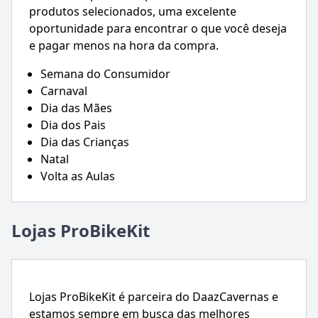
produtos selecionados, uma excelente
oportunidade para encontrar o que você deseja
e pagar menos na hora da compra.
Semana do Consumidor
Carnaval
Dia das Mães
Dia dos Pais
Dia das Crianças
Natal
Volta as Aulas
Lojas ProBikeKit
Lojas ProBikeKit é parceira do DaazCavernas e
estamos sempre em busca das melhores