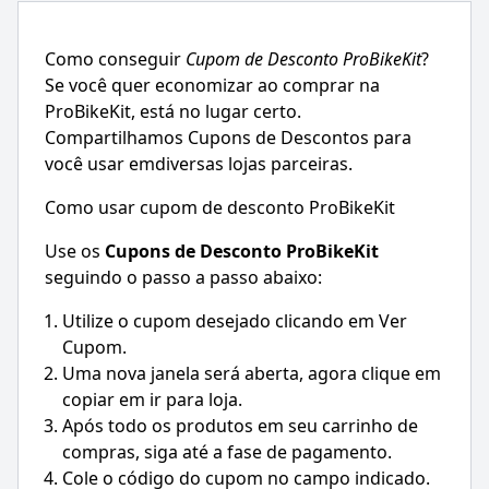
Como conseguir
Cupom de Desconto
ProBikeKit
?
Se você quer economizar ao comprar na
ProBikeKit
, está no lugar certo.
Compartilhamos Cupons de Descontos para
você usar emdiversas lojas parceiras.
Como usar cupom de desconto ProBikeKit
Use os
Cupons de Desconto
ProBikeKit
seguindo o passo a passo abaixo:
Utilize o cupom desejado clicando em Ver
Cupom.
Uma nova janela será aberta, agora clique em
copiar em ir para loja.
Após todo os produtos em seu carrinho de
compras, siga até a fase de pagamento.
Cole o código do cupom no campo indicado.