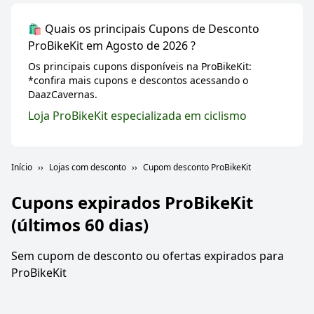
🛍️ Quais os principais Cupons de Desconto
ProBikeKit em Agosto de 2026 ?
Os principais cupons disponíveis na ProBikeKit:
*confira mais cupons e descontos acessando o
DaazCavernas.
Loja ProBikeKit especializada em ciclismo
Início
Lojas com desconto
Cupom desconto ProBikeKit
Cupons expirados
ProBikeKit
(últimos 60 dias)
Sem cupom de desconto ou ofertas expirados para
ProBikeKit