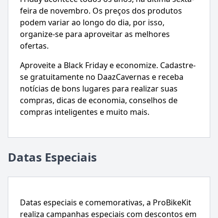
feira de novembro. Os preços dos produtos
podem variar ao longo do dia, por isso,
organize-se para aproveitar as melhores
ofertas.
Aproveite a Black Friday e economize. Cadastre-
se gratuitamente no DaazCavernas e receba
notícias de bons lugares para realizar suas
compras, dicas de economia, conselhos de
compras inteligentes e muito mais.
Datas Especiais
Datas especiais e comemorativas, a ProBikeKit
realiza campanhas especiais com descontos em