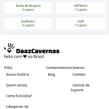
Barba de Respeito
ARTWALK
5
cupons
7
cupons
leadlovers
Swift
9
cupons
7
cupons
Feito com ❤️ no Brasil
Tribo
Conhecimento
Caverna
Nossa história
Blog
Contato
Quem somos
Central de
Suporte
Como funciona?
Categorias de