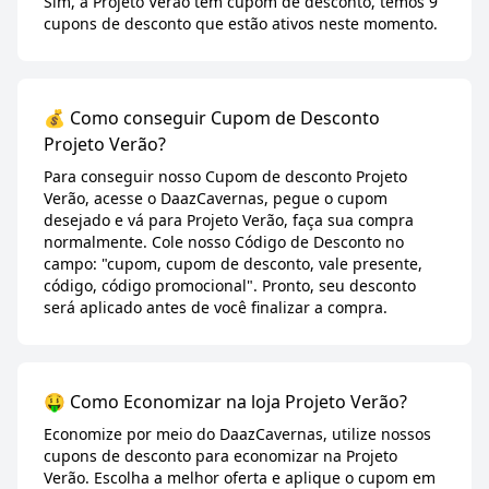
Sim, a Projeto Verão tem cupom de desconto, temos 9
cupons de desconto que estão ativos neste momento.
💰 Como conseguir Cupom de Desconto
Projeto Verão?
Para conseguir nosso Cupom de desconto Projeto
Verão, acesse o DaazCavernas, pegue o cupom
desejado e vá para Projeto Verão, faça sua compra
normalmente. Cole nosso Código de Desconto no
campo: "cupom, cupom de desconto, vale presente,
código, código promocional". Pronto, seu desconto
será aplicado antes de você finalizar a compra.
🤑 Como Economizar na loja Projeto Verão?
Economize por meio do DaazCavernas, utilize nossos
cupons de desconto para economizar na Projeto
Verão. Escolha a melhor oferta e aplique o cupom em