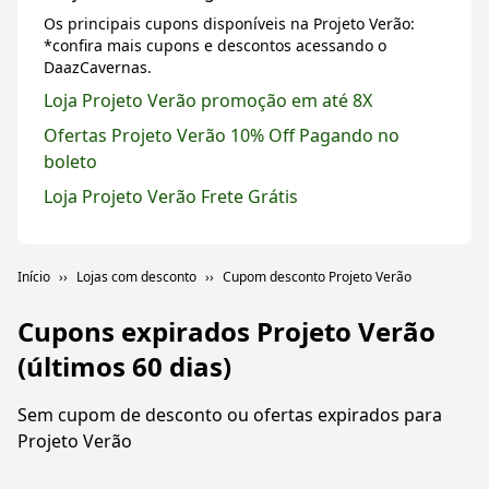
Os principais cupons disponíveis na Projeto Verão:
*confira mais cupons e descontos acessando o
DaazCavernas.
Loja Projeto Verão promoção em até 8X
Ofertas Projeto Verão 10% Off Pagando no
boleto
Loja Projeto Verão Frete Grátis
Início
Lojas com desconto
Cupom desconto Projeto Verão
Cupons expirados
Projeto Verão
(últimos 60 dias)
Sem cupom de desconto ou ofertas expirados para
Projeto Verão