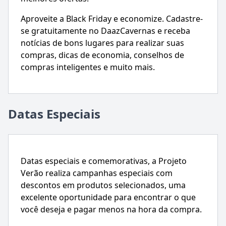
Aproveite a Black Friday e economize. Cadastre-
se gratuitamente no DaazCavernas e receba
notícias de bons lugares para realizar suas
compras, dicas de economia, conselhos de
compras inteligentes e muito mais.
Datas Especiais
Datas especiais e comemorativas, a Projeto
Verão realiza campanhas especiais com
descontos em produtos selecionados, uma
excelente oportunidade para encontrar o que
você deseja e pagar menos na hora da compra.