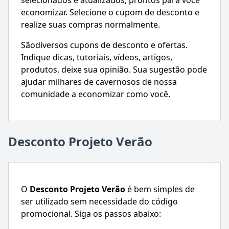
selecionados e atualizados, prontos para você
economizar. Selecione o cupom de desconto e
realize suas compras normalmente.
Sãodiversos cupons de desconto e ofertas.
Indique dicas, tutoriais, vídeos, artigos,
produtos, deixe sua opinião. Sua sugestão pode
ajudar milhares de cavernosos de nossa
comunidade a economizar como você.
Desconto Projeto Verão
O
Desconto
Projeto Verão
é bem simples de
ser utilizado sem necessidade do código
promocional. Siga os passos abaixo: