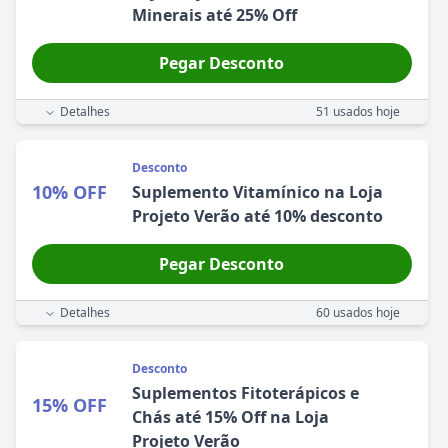
Minerais até 25% Off
Pegar Desconto
Detalhes
51
usados hoje
Desconto
10% OFF
Suplemento Vitamínico na Loja
Projeto Verão até 10% desconto
Pegar Desconto
Detalhes
60
usados hoje
Desconto
Suplementos Fitoterápicos e
15% OFF
Chás até 15% Off na Loja
Projeto Verão