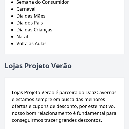
Semana do Consumidor
Carnaval
Dia das Mães
Dia dos Pais
Dia das Crianças
Natal
Volta as Aulas
Lojas Projeto Verão
Lojas Projeto Verão é parceira do DaazCavernas
e estamos sempre em busca das melhores
ofertas e cupons de desconto, por este motivo,
nosso bom relacionamento é fundamental para
conseguirmos trazer grandes descontos.