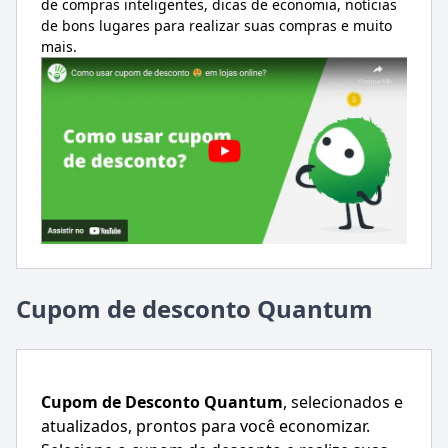
de compras inteligentes, dicas de economia, notícias
de bons lugares para realizar suas compras e muito
mais.
Cupom de desconto Quantum
Cupom de Desconto
Quantum
, selecionados e
atualizados, prontos para você economizar.