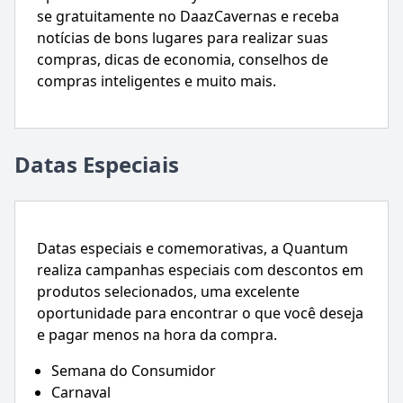
se gratuitamente no DaazCavernas e receba
notícias de bons lugares para realizar suas
compras, dicas de economia, conselhos de
compras inteligentes e muito mais.
Datas Especiais
Datas especiais e comemorativas, a Quantum
realiza campanhas especiais com descontos em
produtos selecionados, uma excelente
oportunidade para encontrar o que você deseja
e pagar menos na hora da compra.
Semana do Consumidor
Carnaval