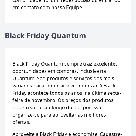
comunidade, fórum, redes sociais ou entrando
em contato com nossa Equipe.
Black Friday Quantum
Black Friday Quantum sempre traz excelentes
oportunidades em compras, inclusive na
Quantum. São produtos e serviços dos mais
variados para comprar e economizar. A Black
Friday acontece todos os anos, na última sexta-
feira de novembro. Os preços dos produtos
podem variar ao longo do dia, por isso,
organize-se para aproveitar as melhores
ofertas.
Aproveite a Black Friday e economize. Cadastre-