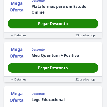
Desconto
Mega
Plataformas para um Estudo
Oferta
Online
Pegar Desconto
Detalhes
33
usados hoje
Mega
Desconto
Meu Quantum + Positivo
Oferta
Pegar Desconto
Detalhes
22
usados hoje
Mega
Desconto
Lego Educacional
Oferta