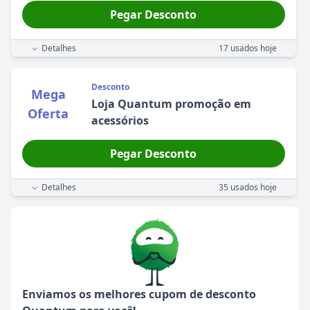
Pegar Desconto
Detalhes
17
usados hoje
Desconto
Mega
Loja Quantum promoção em
Oferta
acessórios
Pegar Desconto
Detalhes
35
usados hoje
Enviamos os melhores cupom de desconto