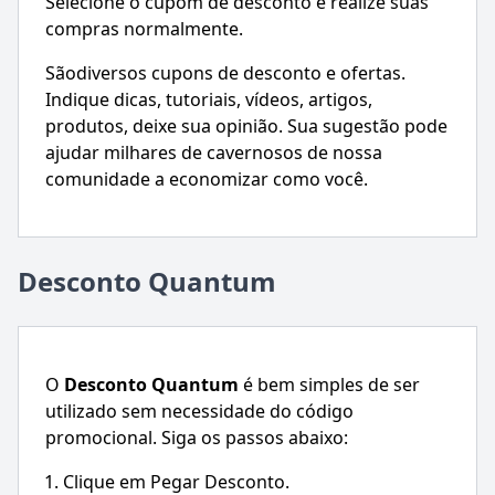
Selecione o cupom de desconto e realize suas
compras normalmente.
Sãodiversos cupons de desconto e ofertas.
Indique dicas, tutoriais, vídeos, artigos,
produtos, deixe sua opinião. Sua sugestão pode
ajudar milhares de cavernosos de nossa
comunidade a economizar como você.
Desconto Quantum
O
Desconto
Quantum
é bem simples de ser
utilizado sem necessidade do código
promocional. Siga os passos abaixo:
Clique em Pegar Desconto.