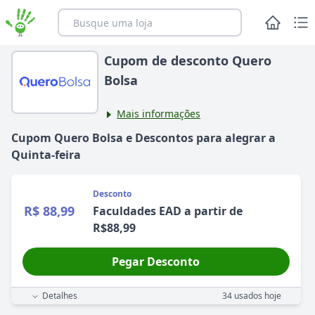
Cupom de desconto Quero
Bolsa
Mais informações
Cupom
Quero Bolsa
e Descontos para alegrar
a
Quinta-feira
Desconto
R$ 88,99
Faculdades EAD a partir de
R$88,99
Pegar Desconto
Detalhes
34
usados hoje