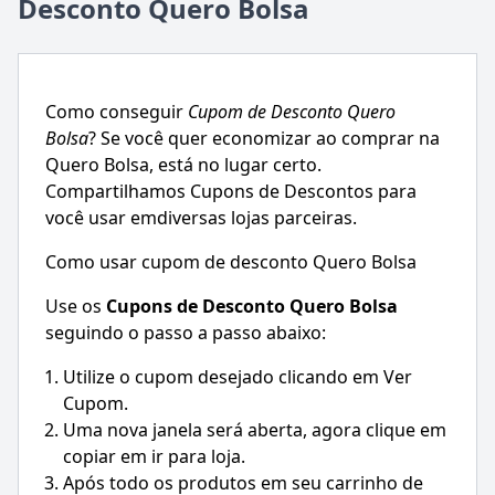
Desconto Quero Bolsa
Como conseguir
Cupom de Desconto
Quero
Bolsa
? Se você quer economizar ao comprar na
Quero Bolsa
, está no lugar certo.
Compartilhamos Cupons de Descontos para
você usar emdiversas lojas parceiras.
Como usar cupom de desconto Quero Bolsa
Use os
Cupons de Desconto
Quero Bolsa
seguindo o passo a passo abaixo:
Utilize o cupom desejado clicando em Ver
Cupom.
Uma nova janela será aberta, agora clique em
copiar em ir para loja.
Após todo os produtos em seu carrinho de