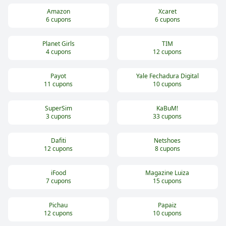
Amazon
Xcaret
6
cupons
6
cupons
Planet Girls
TIM
4
cupons
12
cupons
Payot
Yale Fechadura Digital
11
cupons
10
cupons
SuperSim
KaBuM!
3
cupons
33
cupons
Dafiti
Netshoes
12
cupons
8
cupons
iFood
Magazine Luiza
7
cupons
15
cupons
Pichau
Papaiz
12
cupons
10
cupons