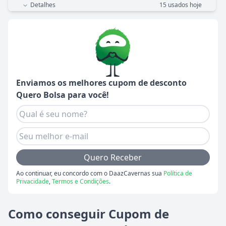
Detalhes
15
usados hoje
Enviamos os melhores cupom de desconto
Quero Bolsa
para você!
Quero Receber
Ao continuar, eu concordo com o DaazCavernas sua
Política de
Privacidade
,
Termos e Condições
.
Como conseguir Cupom de