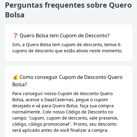
Perguntas frequentes sobre Quero
Bolsa
❓ Quero Bolsa tem Cupom de Desconto?
Sim, a Quero Bolsa tem cupom de desconto, temos 6
cupons de desconto que estão ativos neste momento.
💰 Como conseguir Cupom de Desconto Quero
Bolsa?
Para conseguir nosso Cupom de desconto Quero
Bolsa, acesse o DaazCavernas, pegue o cupom
desejado e vá para Quero Bolsa, faça sua compra
normalmente. Cole nosso Código de Desconto no
campo: "cupom, cupom de desconto, vale presente,
código, código promocional". Pronto, seu desconto
será aplicado antes de você finalizar a compra.