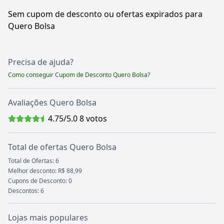
Sem cupom de desconto ou ofertas expirados para
Quero Bolsa
Precisa de ajuda?
Como conseguir Cupom de Desconto
Quero Bolsa
?
Avaliações
Quero Bolsa
4.75
/5.0
8
votos
Total de ofertas
Quero Bolsa
Total de Ofertas:
6
Melhor desconto: R$ 88,99
Cupons de Desconto:
0
Descontos:
6
Lojas mais populares