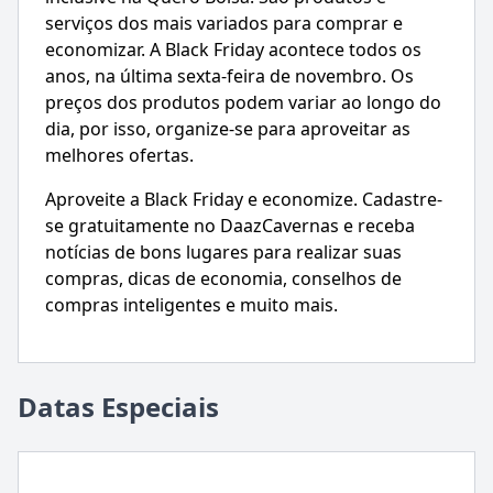
serviços dos mais variados para comprar e
economizar. A Black Friday acontece todos os
anos, na última sexta-feira de novembro. Os
preços dos produtos podem variar ao longo do
dia, por isso, organize-se para aproveitar as
melhores ofertas.
Aproveite a Black Friday e economize. Cadastre-
se gratuitamente no DaazCavernas e receba
notícias de bons lugares para realizar suas
compras, dicas de economia, conselhos de
compras inteligentes e muito mais.
Datas Especiais