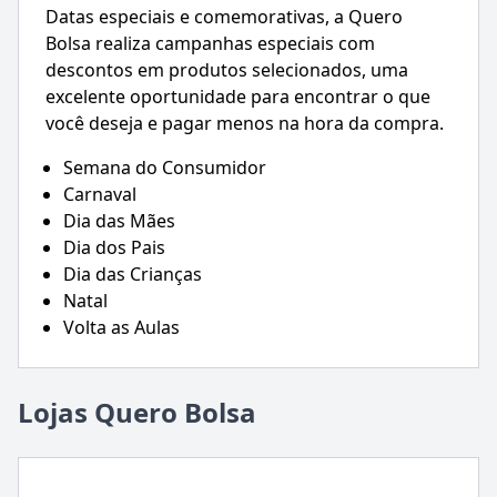
Datas especiais e comemorativas, a Quero
Bolsa realiza campanhas especiais com
descontos em produtos selecionados, uma
excelente oportunidade para encontrar o que
você deseja e pagar menos na hora da compra.
Semana do Consumidor
Carnaval
Dia das Mães
Dia dos Pais
Dia das Crianças
Natal
Volta as Aulas
Lojas Quero Bolsa