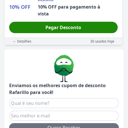
10% OFF
10% OFF para pagamento à
vista
Pegar Desconto
Detalhes
30
usados hoje
Enviamos os melhores cupom de desconto
Rafarillo
para você!
Quero Receber