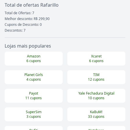
Total de ofertas
Rafarillo
Total de Ofertas:
7
Melhor desconto: R$ 299,90
Cupons de Desconto:
0
Descontos:
7
Lojas mais populares
Amazon
Xcaret
6
cupons
6
cupons
Planet Girls
TIM
4
cupons
12
cupons
Payot
Yale Fechadura Digital
11
cupons
10
cupons
SuperSim
KaBuM!
3
cupons
33
cupons