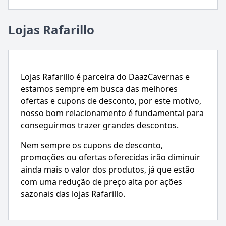
Lojas Rafarillo
Lojas Rafarillo é parceira do DaazCavernas e
estamos sempre em busca das melhores
ofertas e cupons de desconto, por este motivo,
nosso bom relacionamento é fundamental para
conseguirmos trazer grandes descontos.
Nem sempre os cupons de desconto,
promoções ou ofertas oferecidas irão diminuir
ainda mais o valor dos produtos, já que estão
com uma redução de preço alta por ações
sazonais das lojas Rafarillo.