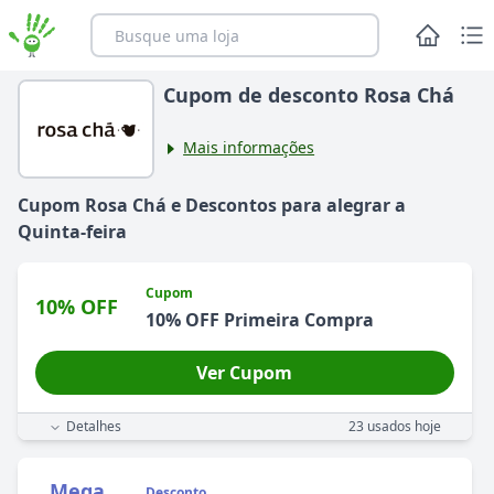
Cupom de desconto Rosa Chá
Mais informações
Cupom
Rosa Chá
e Descontos para alegrar
a
Quinta-feira
Cupom
10% OFF
10% OFF Primeira Compra
Ver Cupom
Detalhes
23
usados hoje
Mega
Desconto