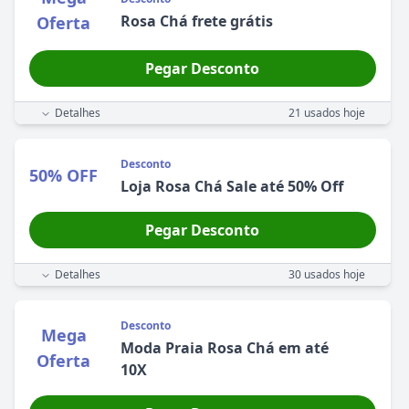
Rosa Chá frete grátis
Oferta
Pegar Desconto
Detalhes
21
usados hoje
Desconto
50% OFF
Loja Rosa Chá Sale até 50% Off
Pegar Desconto
Detalhes
30
usados hoje
Desconto
Mega
Moda Praia Rosa Chá em até
Oferta
10X