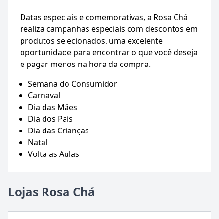
Datas especiais e comemorativas, a Rosa Chá
realiza campanhas especiais com descontos em
produtos selecionados, uma excelente
oportunidade para encontrar o que você deseja
e pagar menos na hora da compra.
Semana do Consumidor
Carnaval
Dia das Mães
Dia dos Pais
Dia das Crianças
Natal
Volta as Aulas
Lojas Rosa Chá