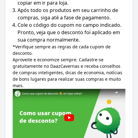
copiar em ir para loja.
Após todo os produtos em seu carrinho de
compras, siga até a fase de pagamento.
Cole o código do cupom no campo indicado.
Pronto, veja que o desconto foi aplicado em
sua compra normalmente.
*Verifique sempre as regras de cada cupom de
desconto.
Aproveite e economize sempre. Cadastre-se
gratuitamente no DaazCavernas e receba conselhos
de compras inteligentes, dicas de economia, notícias
de bons lugares para realizar suas compras e muito
mais.