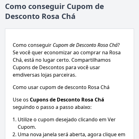
Como conseguir Cupom de
Desconto Rosa Chá
Como conseguir
Cupom de Desconto
Rosa Chá
?
Se você quer economizar ao comprar na
Rosa
Chá
, está no lugar certo. Compartilhamos
Cupons de Descontos para você usar
emdiversas lojas parceiras.
Como usar cupom de desconto Rosa Chá
Use os
Cupons de Desconto
Rosa Chá
seguindo o passo a passo abaixo:
Utilize o cupom desejado clicando em Ver
Cupom.
Uma nova janela será aberta, agora clique em