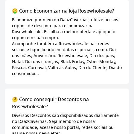
🤑 Como Economizar na loja Rosewholesale?
Economize por meio do DaazCavernas, utilize nossos
cupons de desconto para economizar na
Rosewholesale. Escolha a melhor oferta e aplique o
cupom em sua compra.
Acompanhe também a Rosewholesale nas redes
sociais e fique ligado em datas especiais, como: Dia
das mães, Aniversário Rosewholesale, Dia dos pais,
Natal, Dia das crianças, Black Friday, Cyber Monday,
Páscoa, Carnaval, Volta às Aulas, Dia do Cliente, Dia do
consumidor...
🤔 Como conseguir Descontos na
Rosewholesale?
Diversos Descontos são disponibilizados diariamente
no DaazCavernas. Seja membro de nossa
comunidade, acesse nosso portal, redes sociais ou
assine nossa newsletter.