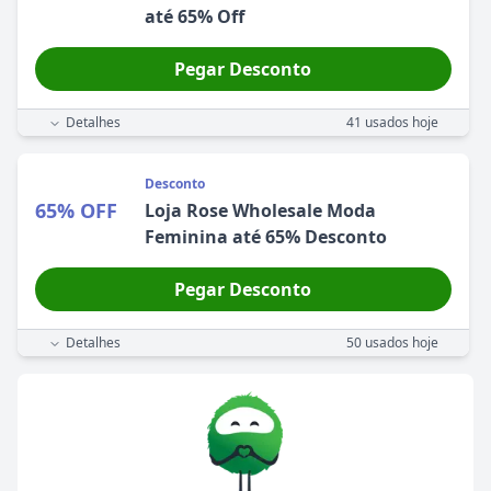
até 65% Off
Pegar Desconto
Detalhes
41
usados hoje
Desconto
65% OFF
Loja Rose Wholesale Moda
Feminina até 65% Desconto
Pegar Desconto
Detalhes
50
usados hoje