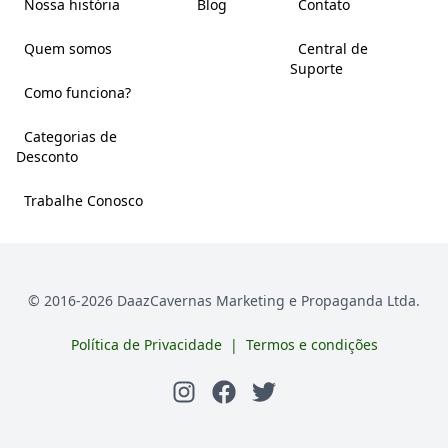
Nossa história
Blog
Contato
Quem somos
Central de
Suporte
Como funciona?
Categorias de
Desconto
Trabalhe Conosco
© 2016-
2026
DaazCavernas Marketing e Propaganda Ltda.
Política de Privacidade
|
Termos e condições