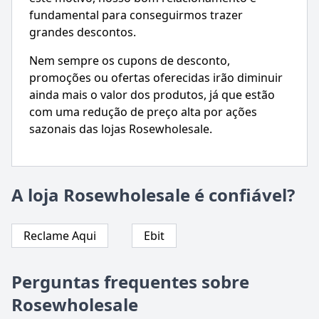
fundamental para conseguirmos trazer
grandes descontos.
Nem sempre os cupons de desconto,
promoções ou ofertas oferecidas irão diminuir
ainda mais o valor dos produtos, já que estão
com uma redução de preço alta por ações
sazonais das lojas Rosewholesale.
A loja Rosewholesale é confiável?
Reclame Aqui
Ebit
Perguntas frequentes sobre
Rosewholesale