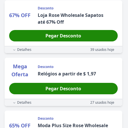
Desconto
67% OFF
Loja Rose Wholesale Sapatos
até 67% Off
Pegar Desconto
Detalhes
39
usados hoje
Mega
Desconto
Relógios a partir de $ 1,97
Oferta
Pegar Desconto
Detalhes
27
usados hoje
Desconto
65% OFF
Moda Plus Size Rose Wholesale