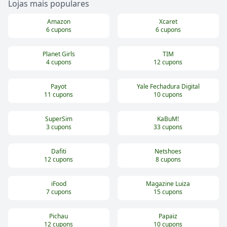
Lojas mais populares
Amazon
Xcaret
6
cupons
6
cupons
Planet Girls
TIM
4
cupons
12
cupons
Payot
Yale Fechadura Digital
11
cupons
10
cupons
SuperSim
KaBuM!
3
cupons
33
cupons
Dafiti
Netshoes
12
cupons
8
cupons
iFood
Magazine Luiza
7
cupons
15
cupons
Pichau
Papaiz
12
cupons
10
cupons