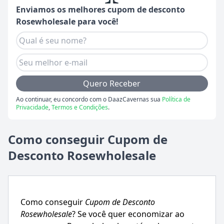
Enviamos os melhores cupom de desconto
Rosewholesale
para você!
Quero Receber
Ao continuar, eu concordo com o DaazCavernas sua
Política de
Privacidade
,
Termos e Condições
.
Como conseguir Cupom de
Desconto Rosewholesale
Como conseguir
Cupom de Desconto
Rosewholesale
? Se você quer economizar ao