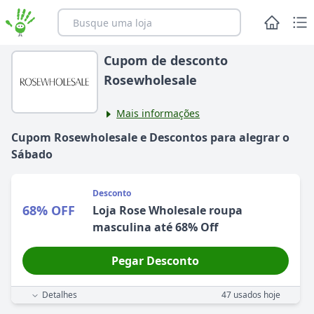
Cupom de desconto
Rosewholesale
Mais informações
Cupom
Rosewholesale
e Descontos para alegrar
o
Sábado
Desconto
68% OFF
Loja Rose Wholesale roupa
masculina até 68% Off
Pegar Desconto
Detalhes
47
usados hoje