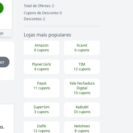
Total de Ofertas:
2
Cupons de Desconto:
0
Descontos:
2
je
Lojas mais populares
Amazon
Xcaret
6
cupons
6
cupons
er
Planet Girls
TIM
4
cupons
12
cupons
Payot
Yale Fechadura
11
cupons
Digital
10
cupons
SuperSim
KaBuM!
3
cupons
33
cupons
s.
Dafiti
Netshoes
12
cupons
8
cupons