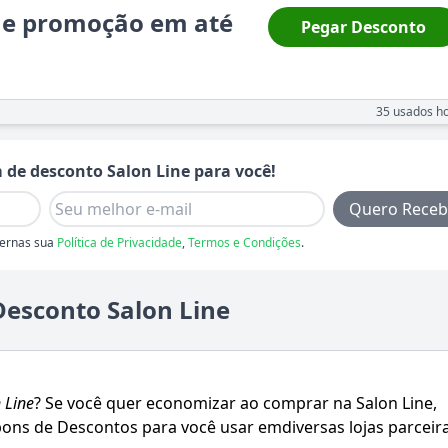
ine promoção em até
Pegar Desconto
35
usados ho
 de desconto
Salon Line
para você!
Quero Receb
ernas sua
Política de Privacidade
,
Termos e Condições
.
esconto Salon Line
 Line
? Se você quer economizar ao comprar na
Salon Line
,
ons de Descontos para você usar emdiversas lojas parceira