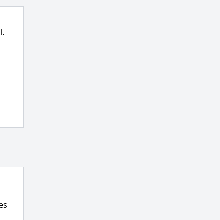
l.
es