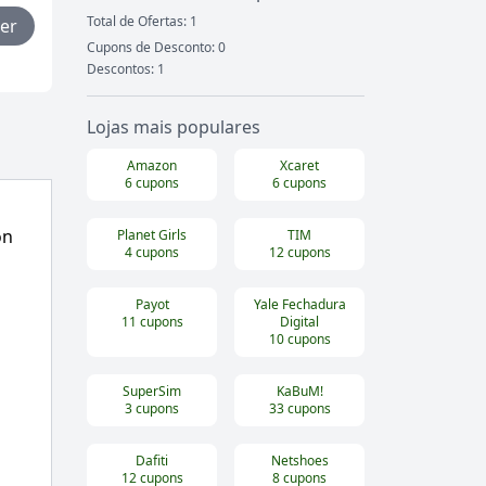
Total de Ofertas:
1
er
Cupons de Desconto:
0
Descontos:
1
Lojas mais populares
Amazon
Xcaret
6
cupons
6
cupons
on
Planet Girls
TIM
4
cupons
12
cupons
Payot
Yale Fechadura
11
cupons
Digital
10
cupons
SuperSim
KaBuM!
3
cupons
33
cupons
Dafiti
Netshoes
12
cupons
8
cupons