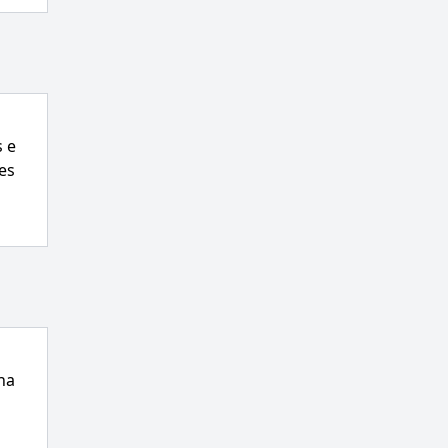
 e
es
na