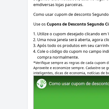
emdiversas lojas parceiras.
Como usar cupom de desconto Segundo 
Use os
Cupons de Desconto
Segundo Ci
Utilize o cupom desejado clicando em
Uma nova janela será aberta, agora cli
Após todo os produtos em seu carrinh
Cole o código do cupom no campo indic
compra normalmente.
*Verifique sempre as regras de cada cupom d
Aproveite e economize sempre. Cadastre-se 
inteligentes, dicas de economia, notícias de 