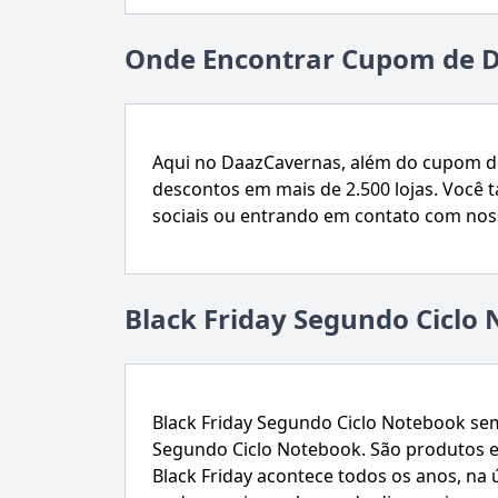
Onde Encontrar Cupom de D
Aqui no DaazCavernas, além do cupom d
descontos em mais de 2.500 lojas. Voc
sociais ou entrando em contato com nos
Black Friday Segundo Ciclo
Black Friday Segundo Ciclo Notebook se
Segundo Ciclo Notebook. São produtos e
Black Friday acontece todos os anos, na