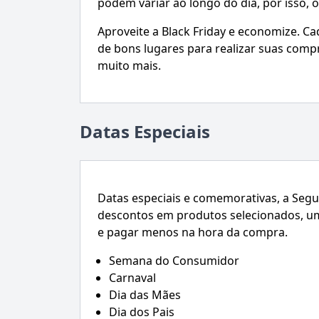
podem variar ao longo do dia, por isso, 
Aproveite a Black Friday e economize. C
de bons lugares para realizar suas comp
muito mais.
Datas Especiais
Datas especiais e comemorativas, a Seg
descontos em produtos selecionados, um
e pagar menos na hora da compra.
Semana do Consumidor
Carnaval
Dia das Mães
Dia dos Pais