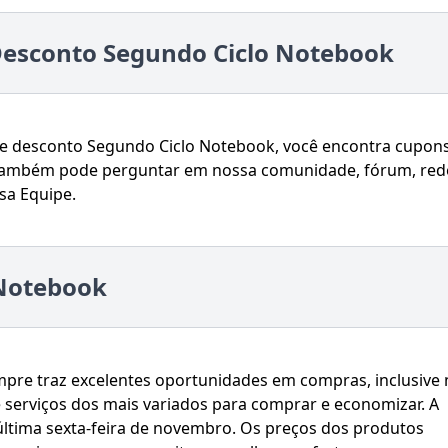
esconto Segundo Ciclo Notebook
e desconto Segundo Ciclo Notebook, você encontra cupons
ê também pode perguntar em nossa comunidade, fórum, red
sa Equipe.
 Notebook
mpre traz excelentes oportunidades em compras, inclusive 
 serviços dos mais variados para comprar e economizar. A
 última sexta-feira de novembro. Os preços dos produtos