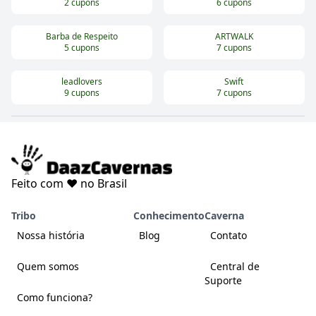
2
cupons
6
cupons
Barba de Respeito
ARTWALK
5
cupons
7
cupons
leadlovers
Swift
9
cupons
7
cupons
Feito com ❤️ no Brasil
Tribo
Conhecimento
Caverna
Nossa história
Blog
Contato
Quem somos
Central de
Suporte
Como funciona?