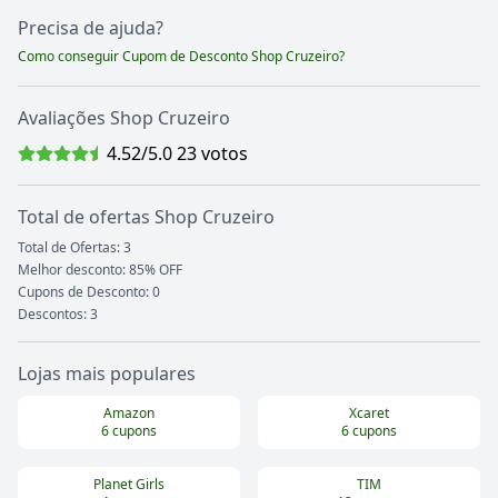
Precisa de ajuda?
Como conseguir Cupom de Desconto
Shop Cruzeiro
?
Avaliações
Shop Cruzeiro
4.52
/5.0
23
votos
Total de ofertas
Shop Cruzeiro
Total de Ofertas:
3
Melhor desconto: 85% OFF
Cupons de Desconto:
0
Descontos:
3
Lojas mais populares
Amazon
Xcaret
6
cupons
6
cupons
Planet Girls
TIM