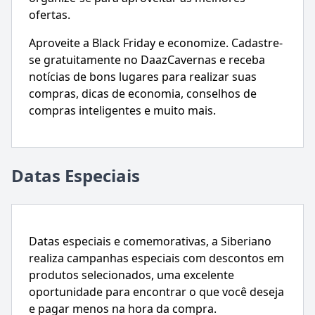
ofertas.
Aproveite a Black Friday e economize. Cadastre-
se gratuitamente no DaazCavernas e receba
notícias de bons lugares para realizar suas
compras, dicas de economia, conselhos de
compras inteligentes e muito mais.
Datas Especiais
Datas especiais e comemorativas, a Siberiano
realiza campanhas especiais com descontos em
produtos selecionados, uma excelente
oportunidade para encontrar o que você deseja
e pagar menos na hora da compra.