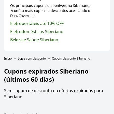
Os principais cupons disponíveis na Siberiano:
*confira mais cupons e descontos acessando o
DaazCavernas.
Eletroportáteis até 10% OFF
Eletrodomésticos Siberiano
Beleza e Saúde Siberiano
Início
Lojas com desconto
Cupom desconto Siberiano
Cupons expirados
Siberiano
(últimos 60 dias)
Sem cupom de desconto ou ofertas expirados para
Siberiano