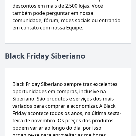
descontos em mais de 2.500 lojas. Você
também pode perguntar em nossa
comunidade, fórum, redes sociais ou entrando
em contato com nossa Equipe.
Black Friday Siberiano
Black Friday Siberiano sempre traz excelentes
oportunidades em compras, inclusive na
Siberiano. São produtos e serviços dos mais
variados para comprar e economizar. A Black
Friday acontece todos os anos, na última sexta-
feira de novembro. Os preços dos produtos
podem variar ao longo do dia, por isso,
organize-se para aproveitar as melhores