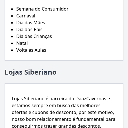
Semana do Consumidor
Carnaval
Dia das Mães
Dia dos Pais
Dia das Crianças
Natal
Volta as Aulas
Lojas Siberiano
Lojas Siberiano é parceira do DaazCavernas e
estamos sempre em busca das melhores
ofertas e cupons de desconto, por este motivo,
nosso bom relacionamento é fundamental para
conseguirmos trazer grandes descontos.