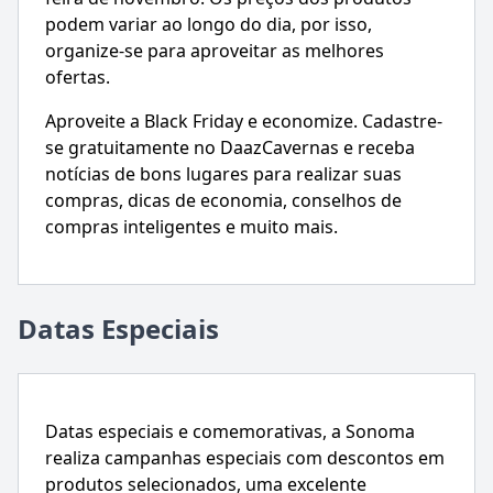
podem variar ao longo do dia, por isso,
organize-se para aproveitar as melhores
ofertas.
Aproveite a Black Friday e economize. Cadastre-
se gratuitamente no DaazCavernas e receba
notícias de bons lugares para realizar suas
compras, dicas de economia, conselhos de
compras inteligentes e muito mais.
Datas Especiais
Datas especiais e comemorativas, a Sonoma
realiza campanhas especiais com descontos em
produtos selecionados, uma excelente