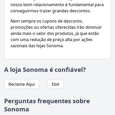
nosso bom relacionamento é fundamental para
conseguirmos trazer grandes descontos.
Nem sempre os cupons de desconto,
promoções ou ofertas oferecidas irão diminuir
ainda mais o valor dos produtos, já que estão
com uma redução de preço alta por ações
sazonais das lojas Sonoma.
A loja Sonoma é confiável?
Reclame Aqui
Ebit
Perguntas frequentes sobre
Sonoma