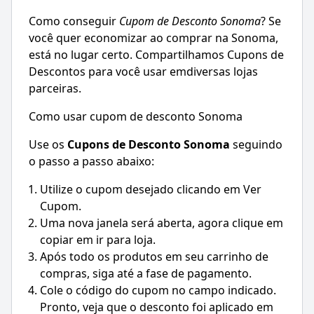
Como conseguir
Cupom de Desconto
Sonoma
? Se
você quer economizar ao comprar na
Sonoma
,
está no lugar certo. Compartilhamos Cupons de
Descontos para você usar emdiversas lojas
parceiras.
Como usar cupom de desconto Sonoma
Use os
Cupons de Desconto
Sonoma
seguindo
o passo a passo abaixo:
Utilize o cupom desejado clicando em Ver
Cupom.
Uma nova janela será aberta, agora clique em
copiar em ir para loja.
Após todo os produtos em seu carrinho de
compras, siga até a fase de pagamento.
Cole o código do cupom no campo indicado.
Pronto, veja que o desconto foi aplicado em