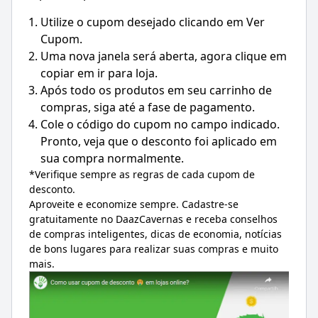
Utilize o cupom desejado clicando em Ver
Cupom.
Uma nova janela será aberta, agora clique em
copiar em ir para loja.
Após todo os produtos em seu carrinho de
compras, siga até a fase de pagamento.
Cole o código do cupom no campo indicado.
Pronto, veja que o desconto foi aplicado em
sua compra normalmente.
*Verifique sempre as regras de cada cupom de
desconto.
Aproveite e economize sempre. Cadastre-se
gratuitamente no DaazCavernas e receba conselhos
de compras inteligentes, dicas de economia, notícias
de bons lugares para realizar suas compras e muito
mais.