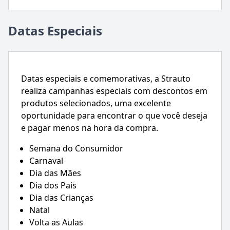
Datas Especiais
Datas especiais e comemorativas, a Strauto
realiza campanhas especiais com descontos em
produtos selecionados, uma excelente
oportunidade para encontrar o que você deseja
e pagar menos na hora da compra.
Semana do Consumidor
Carnaval
Dia das Mães
Dia dos Pais
Dia das Crianças
Natal
Volta as Aulas