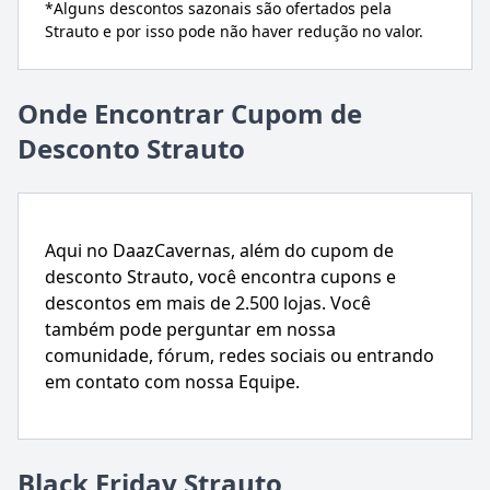
*Alguns descontos sazonais são ofertados pela
Strauto
e por isso pode não haver redução no valor.
Onde Encontrar Cupom de
Desconto Strauto
Aqui no DaazCavernas, além do cupom de
desconto Strauto, você encontra cupons e
descontos em mais de 2.500 lojas. Você
também pode perguntar em nossa
comunidade, fórum, redes sociais ou entrando
em contato com nossa Equipe.
Black Friday Strauto