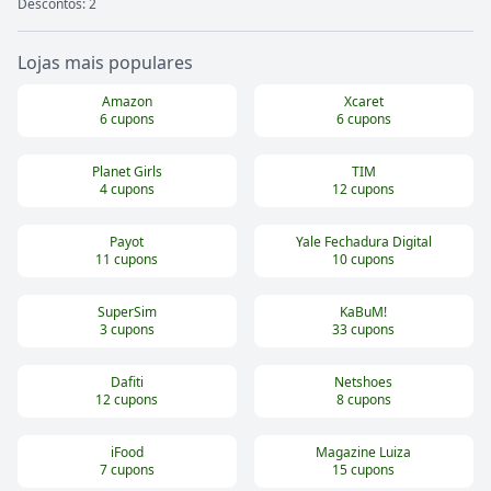
Descontos:
2
Lojas mais populares
Amazon
Xcaret
6
cupons
6
cupons
Planet Girls
TIM
4
cupons
12
cupons
Payot
Yale Fechadura Digital
11
cupons
10
cupons
SuperSim
KaBuM!
3
cupons
33
cupons
Dafiti
Netshoes
12
cupons
8
cupons
iFood
Magazine Luiza
7
cupons
15
cupons