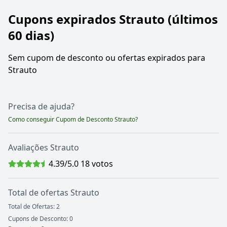
Cupons expirados
Strauto
(últimos
60 dias)
Sem cupom de desconto ou ofertas expirados para
Strauto
Precisa de ajuda?
Como conseguir Cupom de Desconto
Strauto
?
Avaliações
Strauto
4.39
/5.0
18
votos
Total de ofertas
Strauto
Total de Ofertas:
2
Cupons de Desconto:
0