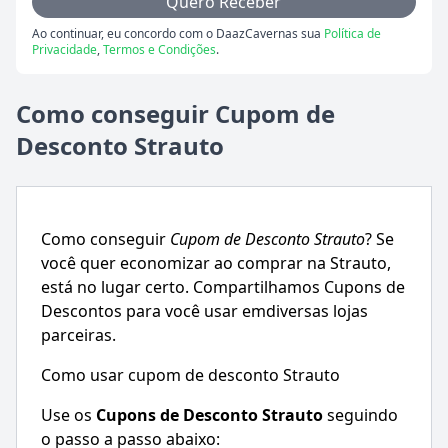
Quero Receber
Ao continuar, eu concordo com o DaazCavernas sua
Política de
Privacidade
,
Termos e Condições
.
Como conseguir Cupom de
Desconto Strauto
Como conseguir
Cupom de Desconto
Strauto
? Se
você quer economizar ao comprar na
Strauto
,
está no lugar certo. Compartilhamos Cupons de
Descontos para você usar emdiversas lojas
parceiras.
Como usar cupom de desconto Strauto
Use os
Cupons de Desconto
Strauto
seguindo
o passo a passo abaixo: