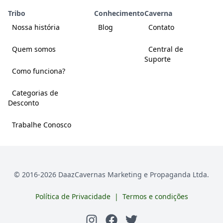
Tribo
Conhecimento
Caverna
Nossa história
Blog
Contato
Quem somos
Central de
Suporte
Como funciona?
Categorias de
Desconto
Trabalhe Conosco
© 2016-
2026
DaazCavernas Marketing e Propaganda Ltda.
Política de Privacidade
|
Termos e condições