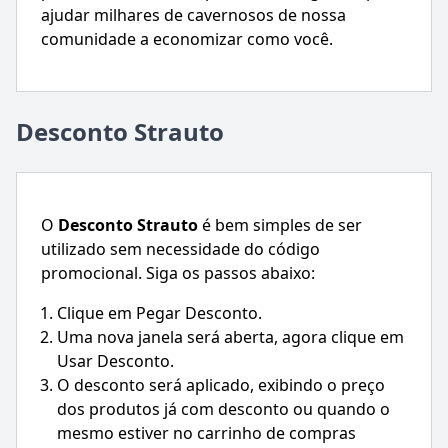
ajudar milhares de cavernosos de nossa
comunidade a economizar como você.
Desconto Strauto
O
Desconto
Strauto
é bem simples de ser
utilizado sem necessidade do código
promocional. Siga os passos abaixo:
Clique em Pegar Desconto.
Uma nova janela será aberta, agora clique em
Usar Desconto.
O desconto será aplicado, exibindo o preço
dos produtos já com desconto ou quando o
mesmo estiver no carrinho de compras