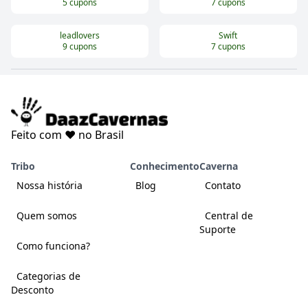
5
cupons
7
cupons
leadlovers
Swift
9
cupons
7
cupons
Feito com ❤️ no Brasil
Tribo
Conhecimento
Caverna
Nossa história
Blog
Contato
Quem somos
Central de
Suporte
Como funciona?
Categorias de
Desconto