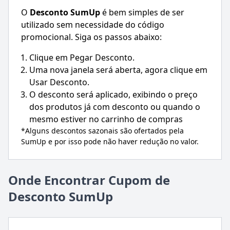
O
Desconto
SumUp
é bem simples de ser
utilizado sem necessidade do código
promocional. Siga os passos abaixo:
Clique em Pegar Desconto.
Uma nova janela será aberta, agora clique em
Usar Desconto.
O desconto será aplicado, exibindo o preço
dos produtos já com desconto ou quando o
mesmo estiver no carrinho de compras
*Alguns descontos sazonais são ofertados pela
SumUp
e por isso pode não haver redução no valor.
Onde Encontrar Cupom de
Desconto SumUp