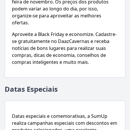
feira de novembro. Os preços dos produtos
podem variar ao longo do dia, por isso,
organize-se para aproveitar as melhores
ofertas.
Aproveite a Black Friday e economize. Cadastre-
se gratuitamente no DaazCavernas e receba
notícias de bons lugares para realizar suas
compras, dicas de economia, conselhos de
compras inteligentes e muito mais.
Datas Especiais
Datas especiais e comemorativas, a SumUp
realiza campanhas especiais com descontos em