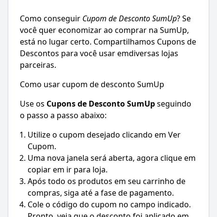
Como conseguir
Cupom de Desconto
SumUp
? Se
você quer economizar ao comprar na
SumUp
,
está no lugar certo. Compartilhamos Cupons de
Descontos para você usar emdiversas lojas
parceiras.
Como usar cupom de desconto SumUp
Use os
Cupons de Desconto
SumUp
seguindo
o passo a passo abaixo:
Utilize o cupom desejado clicando em Ver
Cupom.
Uma nova janela será aberta, agora clique em
copiar em ir para loja.
Após todo os produtos em seu carrinho de
compras, siga até a fase de pagamento.
Cole o código do cupom no campo indicado.
Pronto, veja que o desconto foi aplicado em