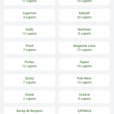
11
cupons
10
cupons
SuperSim
KaBuM!
3
cupons
33
cupons
Dafiti
Netshoes
12
cupons
8
cupons
iFood
Magazine Luiza
7
cupons
15
cupons
Pichau
Papaiz
12
cupons
10
cupons
Quisty
Polo Wear
7
cupons
13
cupons
Stoodi
Océane
2
cupons
6
cupons
Barba de Respeito
ARTWALK