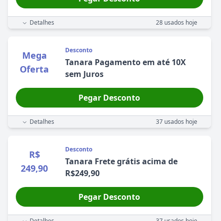
Detalhes
28
usados hoje
Desconto
Mega
Tanara Pagamento em até 10X
Oferta
sem Juros
Pegar Desconto
Detalhes
37
usados hoje
Desconto
R$
Tanara Frete grátis acima de
249,90
R$249,90
Pegar Desconto
Detalhes
37
usados hoje