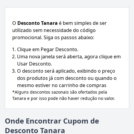
O
Desconto
Tanara
é bem simples de ser
utilizado sem necessidade do código
promocional. Siga os passos abaixo:
Clique em Pegar Desconto.
Uma nova janela será aberta, agora clique em
Usar Desconto.
O desconto será aplicado, exibindo o preço
dos produtos já com desconto ou quando o
mesmo estiver no carrinho de compras
*Alguns descontos sazonais são ofertados pela
Tanara
e por isso pode não haver redução no valor.
Onde Encontrar Cupom de
Desconto Tanara