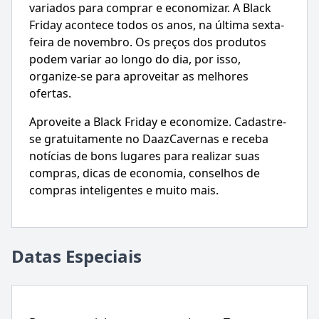
variados para comprar e economizar. A Black
Friday acontece todos os anos, na última sexta-
feira de novembro. Os preços dos produtos
podem variar ao longo do dia, por isso,
organize-se para aproveitar as melhores
ofertas.
Aproveite a Black Friday e economize. Cadastre-
se gratuitamente no DaazCavernas e receba
notícias de bons lugares para realizar suas
compras, dicas de economia, conselhos de
compras inteligentes e muito mais.
Datas Especiais