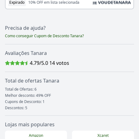
VOUDETANARA
Expirado
10% OFF em lista selecionada
Precisa de ajuda?
Como conseguir Cupom de Desconto
Tanara
?
Avaliações
Tanara
4.79
/5.0
14
votos
Total de ofertas
Tanara
Total de Ofertas:
6
Melhor desconto: 49% OFF
Cupons de Desconto:
1
Descontos:
5
Lojas mais populares
Amazon
Xcaret