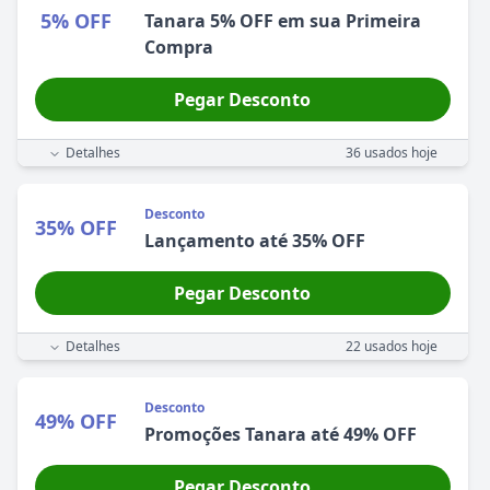
5% OFF
Tanara 5% OFF em sua Primeira
Compra
Pegar Desconto
Detalhes
36
usados hoje
Desconto
35% OFF
Lançamento até 35% OFF
Pegar Desconto
Detalhes
22
usados hoje
Desconto
49% OFF
Promoções Tanara até 49% OFF
Pegar Desconto