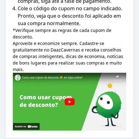
compras, siga até a fase de pagamento.
Cole o código do cupom no campo indicado.
Pronto, veja que o desconto foi aplicado em
sua compra normalmente.
*Verifique sempre as regras de cada cupom de
desconto.
Aproveite e economize sempre. Cadastre-se
gratuitamente no DaazCavernas e receba conselhos
de compras inteligentes, dicas de economia, notícias
de bons lugares para realizar suas compras e muito
mais.