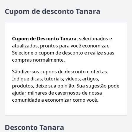
Cupom de desconto Tanara
Cupom de Desconto
Tanara
, selecionados e
atualizados, prontos para você economizar.
Selecione o cupom de desconto e realize suas
compras normalmente.
Sãodiversos cupons de desconto e ofertas.
Indique dicas, tutoriais, vídeos, artigos,
produtos, deixe sua opinião. Sua sugestão pode
ajudar milhares de cavernosos de nossa
comunidade a economizar como você.
Desconto Tanara