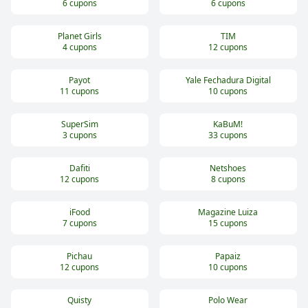
6
cupons
6
cupons
Planet Girls
TIM
4
cupons
12
cupons
Payot
Yale Fechadura Digital
11
cupons
10
cupons
SuperSim
KaBuM!
3
cupons
33
cupons
Dafiti
Netshoes
12
cupons
8
cupons
iFood
Magazine Luiza
7
cupons
15
cupons
Pichau
Papaiz
12
cupons
10
cupons
Quisty
Polo Wear