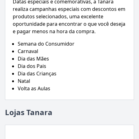
Datas especiais e comemorativas, a Tanara
realiza campanhas especiais com descontos em
produtos selecionados, uma excelente
oportunidade para encontrar o que você deseja
e pagar menos na hora da compra.
Semana do Consumidor
Carnaval
Dia das Mães
Dia dos Pais
Dia das Crianças
Natal
Volta as Aulas
Lojas Tanara