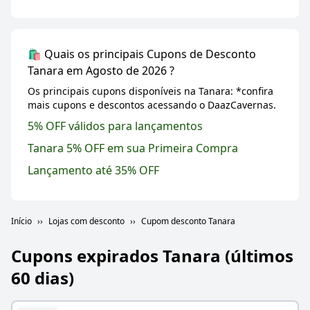
🛍️ Quais os principais Cupons de Desconto
Tanara em Agosto de 2026 ?
Os principais cupons disponíveis na Tanara: *confira
mais cupons e descontos acessando o DaazCavernas.
5% OFF válidos para lançamentos
Tanara 5% OFF em sua Primeira Compra
Lançamento até 35% OFF
Início
Lojas com desconto
Cupom desconto Tanara
Cupons expirados
Tanara
(últimos
60 dias)