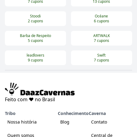
7
cupons
13
cupons
Stoodi
Océane
2
cupons
6
cupons
Barba de Respeito
ARTWALK
5
cupons
7
cupons
leadlovers
Swift
9
cupons
7
cupons
Feito com ❤️ no Brasil
Tribo
Conhecimento
Caverna
Nossa história
Blog
Contato
Quem somos
Central de