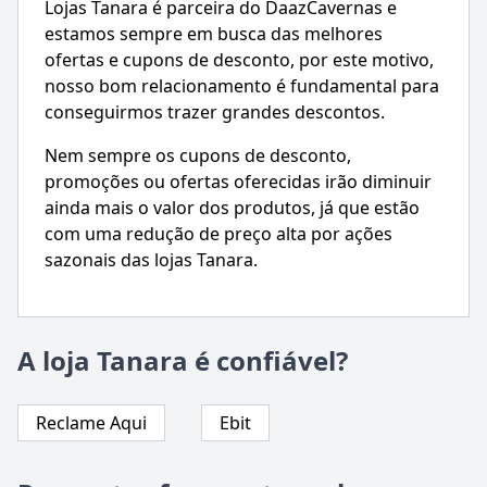
Lojas Tanara é parceira do DaazCavernas e
estamos sempre em busca das melhores
ofertas e cupons de desconto, por este motivo,
nosso bom relacionamento é fundamental para
conseguirmos trazer grandes descontos.
Nem sempre os cupons de desconto,
promoções ou ofertas oferecidas irão diminuir
ainda mais o valor dos produtos, já que estão
com uma redução de preço alta por ações
sazonais das lojas Tanara.
A loja Tanara é confiável?
Reclame Aqui
Ebit