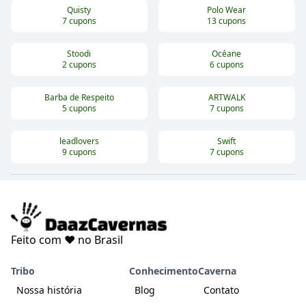
Quisty
Polo Wear
7
cupons
13
cupons
Stoodi
Océane
2
cupons
6
cupons
Barba de Respeito
ARTWALK
5
cupons
7
cupons
leadlovers
Swift
9
cupons
7
cupons
Feito com ❤️ no Brasil
Tribo
Conhecimento
Caverna
Nossa história
Blog
Contato