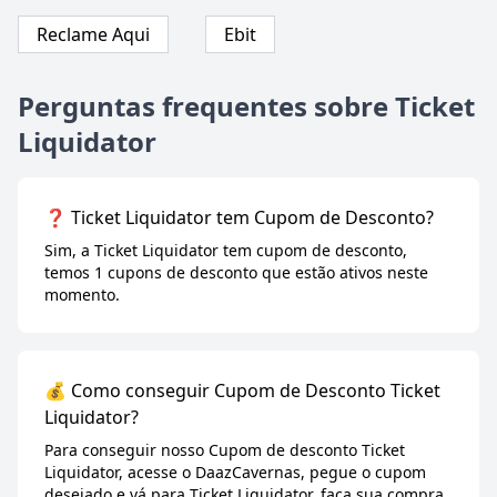
Reclame Aqui
Ebit
Perguntas frequentes sobre Ticket
Liquidator
❓ Ticket Liquidator tem Cupom de Desconto?
Sim, a Ticket Liquidator tem cupom de desconto,
temos 1 cupons de desconto que estão ativos neste
momento.
💰 Como conseguir Cupom de Desconto Ticket
Liquidator?
Para conseguir nosso Cupom de desconto Ticket
Liquidator, acesse o DaazCavernas, pegue o cupom
desejado e vá para Ticket Liquidator, faça sua compra