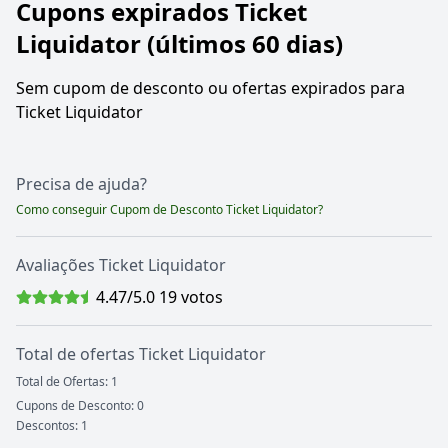
Cupons expirados
Ticket
Liquidator
(últimos 60 dias)
Sem cupom de desconto ou ofertas expirados para
Ticket Liquidator
Precisa de ajuda?
Como conseguir Cupom de Desconto
Ticket Liquidator
?
Avaliações
Ticket Liquidator
4.47
/5.0
19
votos
Total de ofertas
Ticket Liquidator
Total de Ofertas:
1
Cupons de Desconto:
0
Descontos:
1