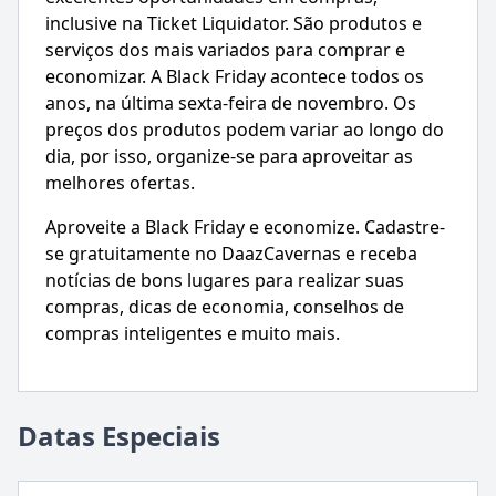
inclusive na Ticket Liquidator. São produtos e
serviços dos mais variados para comprar e
economizar. A Black Friday acontece todos os
anos, na última sexta-feira de novembro. Os
preços dos produtos podem variar ao longo do
dia, por isso, organize-se para aproveitar as
melhores ofertas.
Aproveite a Black Friday e economize. Cadastre-
se gratuitamente no DaazCavernas e receba
notícias de bons lugares para realizar suas
compras, dicas de economia, conselhos de
compras inteligentes e muito mais.
Datas Especiais