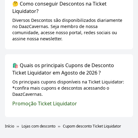
🤔 Como conseguir Descontos na Ticket
Liquidator?
Diversos Descontos são disponibilizados diariamente
no DaazCavernas. Seja membro de nossa
comunidade, acesse nosso portal, redes sociais ou
assine nossa newsletter.
🛍️ Quais os principais Cupons de Desconto
Ticket Liquidator em Agosto de 2026 ?
Os principais cupons disponíveis na Ticket Liquidator:
*confira mais cupons e descontos acessando o
DaazCavernas.
Promoção Ticket Liquidator
Início
Lojas com desconto
Cupom desconto Ticket Liquidator