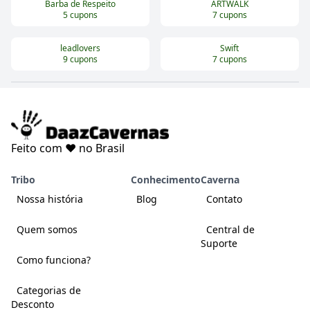
Barba de Respeito
ARTWALK
5
cupons
7
cupons
leadlovers
Swift
9
cupons
7
cupons
Feito com ❤️ no Brasil
Tribo
Conhecimento
Caverna
Nossa história
Blog
Contato
Quem somos
Central de
Suporte
Como funciona?
Categorias de
Desconto