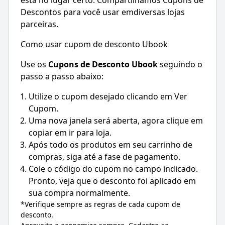
Descontos para você usar emdiversas lojas
parceiras.
Como usar cupom de desconto Ubook
Use os
Cupons de Desconto
Ubook
seguindo o
passo a passo abaixo:
Utilize o cupom desejado clicando em Ver
Cupom.
Uma nova janela será aberta, agora clique em
copiar em ir para loja.
Após todo os produtos em seu carrinho de
compras, siga até a fase de pagamento.
Cole o código do cupom no campo indicado.
Pronto, veja que o desconto foi aplicado em
sua compra normalmente.
*Verifique sempre as regras de cada cupom de
desconto.