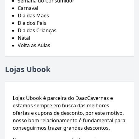
Semana do Consumidor
Carnaval
Dia das Mães
Dia dos Pais
Dia das Crianças
Natal
Volta as Aulas
Lojas Ubook
Lojas Ubook é parceira do DaazCavernas e
estamos sempre em busca das melhores
ofertas e cupons de desconto, por este motivo,
nosso bom relacionamento é fundamental para
conseguirmos trazer grandes descontos.