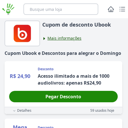
Cupom de desconto Ubook
Mais informações
Cupom
Ubook
e Descontos para alegrar
o
Domingo
Desconto
R$ 24,90
Acesso ilimitado a mais de 1000
audiolivros: apenas R$24,90
Pegar Desconto
Detalhes
59
usados hoje
Mega
Desconto