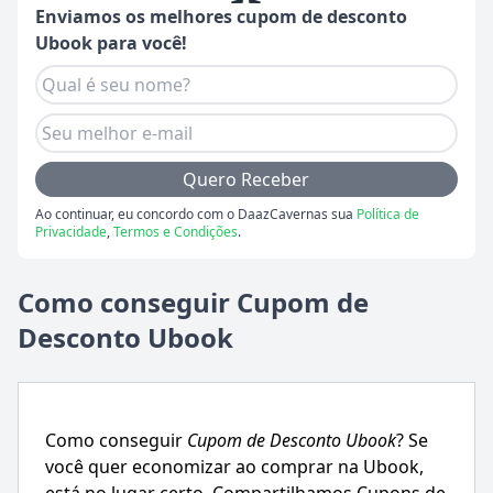
Enviamos os melhores cupom de desconto
Ubook
para você!
Quero Receber
Ao continuar, eu concordo com o DaazCavernas sua
Política de
Privacidade
,
Termos e Condições
.
Como conseguir Cupom de
Desconto Ubook
Como conseguir
Cupom de Desconto
Ubook
? Se
você quer economizar ao comprar na
Ubook
,
está no lugar certo. Compartilhamos Cupons de