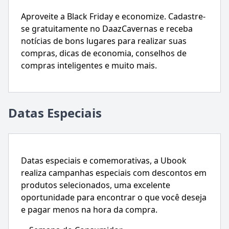
Aproveite a Black Friday e economize. Cadastre-
se gratuitamente no DaazCavernas e receba
notícias de bons lugares para realizar suas
compras, dicas de economia, conselhos de
compras inteligentes e muito mais.
Datas Especiais
Datas especiais e comemorativas, a Ubook
realiza campanhas especiais com descontos em
produtos selecionados, uma excelente
oportunidade para encontrar o que você deseja
e pagar menos na hora da compra.