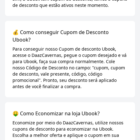
de desconto que estão ativos neste momento.
💰 Como conseguir Cupom de Desconto
Ubook?
Para conseguir nosso Cupom de desconto Ubook,
acesse o DaazCavernas, pegue o cupom desejado e vá
para Ubook, faça sua compra normalmente. Cole
nosso Código de Desconto no campo: "cupom, cupom
de desconto, vale presente, código, código
promocional". Pronto, seu desconto será aplicado
antes de você finalizar a compra.
🤑 Como Economizar na loja Ubook?
Economize por meio do DaazCavernas, utilize nossos
cupons de desconto para economizar na Ubook.
Escolha a melhor oferta e aplique o cupom em sua