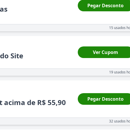
Pegar Desconto
cas
15
usados ho
Ver Cupom
do Site
19
usados ho
Pegar Desconto
t acima de R$ 55,90
32
usados ho