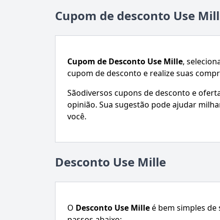
Cupom de desconto Use Mil
Cupom de Desconto
Use Mille
, selecio
cupom de desconto e realize suas comp
Sãodiversos cupons de desconto e ofertas.
opinião. Sua sugestão pode ajudar mil
você.
Desconto Use Mille
O
Desconto
Use Mille
é bem simples de s
passos abaixo: