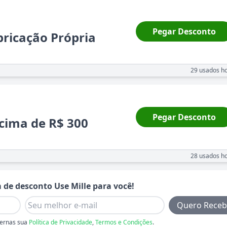
Pegar Desconto
bricação Própria
29
usados ho
Pegar Desconto
acima de R$ 300
28
usados ho
 de desconto
Use Mille
para você!
Quero Receb
ernas sua
Política de Privacidade
,
Termos e Condições
.