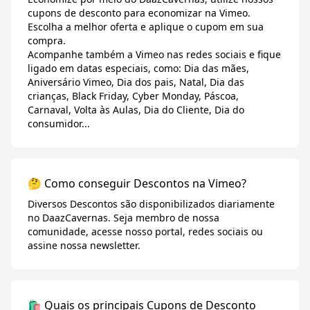
cupons de desconto para economizar na Vimeo.
Escolha a melhor oferta e aplique o cupom em sua
compra.
Acompanhe também a Vimeo nas redes sociais e fique
ligado em datas especiais, como: Dia das mães,
Aniversário Vimeo, Dia dos pais, Natal, Dia das
crianças, Black Friday, Cyber Monday, Páscoa,
Carnaval, Volta às Aulas, Dia do Cliente, Dia do
consumidor...
🤔 Como conseguir Descontos na Vimeo?
Diversos Descontos são disponibilizados diariamente
no DaazCavernas. Seja membro de nossa
comunidade, acesse nosso portal, redes sociais ou
assine nossa newsletter.
🛍️ Quais os principais Cupons de Desconto