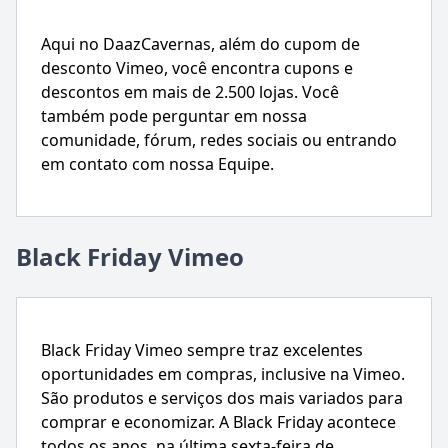
Aqui no DaazCavernas, além do cupom de
desconto Vimeo, você encontra cupons e
descontos em mais de 2.500 lojas. Você
também pode perguntar em nossa
comunidade, fórum, redes sociais ou entrando
em contato com nossa Equipe.
Black Friday Vimeo
Black Friday Vimeo sempre traz excelentes
oportunidades em compras, inclusive na Vimeo.
São produtos e serviços dos mais variados para
comprar e economizar. A Black Friday acontece
todos os anos, na última sexta-feira de