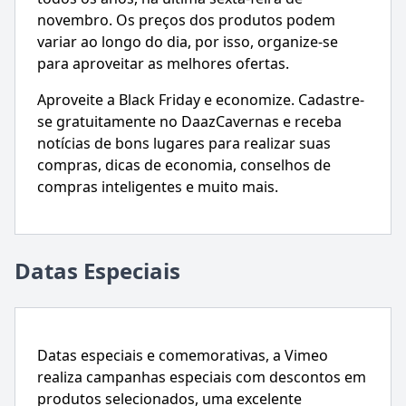
novembro. Os preços dos produtos podem
variar ao longo do dia, por isso, organize-se
para aproveitar as melhores ofertas.
Aproveite a Black Friday e economize. Cadastre-
se gratuitamente no DaazCavernas e receba
notícias de bons lugares para realizar suas
compras, dicas de economia, conselhos de
compras inteligentes e muito mais.
Datas Especiais
Datas especiais e comemorativas, a Vimeo
realiza campanhas especiais com descontos em
produtos selecionados, uma excelente