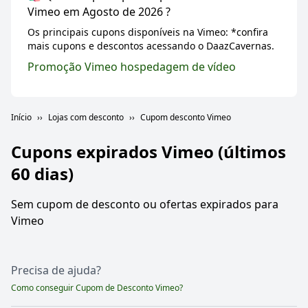
Vimeo em Agosto de 2026 ?
Os principais cupons disponíveis na Vimeo: *confira
mais cupons e descontos acessando o DaazCavernas.
Promoção Vimeo hospedagem de vídeo
Início
Lojas com desconto
Cupom desconto Vimeo
Cupons expirados
Vimeo
(últimos
60 dias)
Sem cupom de desconto ou ofertas expirados para
Vimeo
Precisa de ajuda?
Como conseguir Cupom de Desconto
Vimeo
?