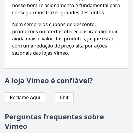
nosso bom relacionamento é fundamental para
conseguirmos trazer grandes descontos.
Nem sempre os cupons de desconto,
promoções ou ofertas oferecidas irão diminuir
ainda mais o valor dos produtos, já que estão
com uma redução de preço alta por ações
sazonais das lojas Vimeo.
A loja Vimeo é confiável?
Reclame Aqui
Ebit
Perguntas frequentes sobre
Vimeo