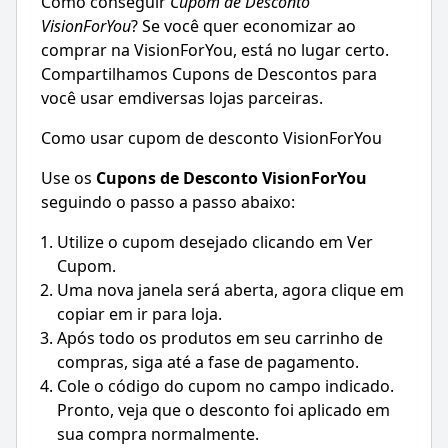
Como conseguir
Cupom de Desconto
VisionForYou
? Se você quer economizar ao
comprar na
VisionForYou
, está no lugar certo.
Compartilhamos Cupons de Descontos para
você usar emdiversas lojas parceiras.
Como usar cupom de desconto VisionForYou
Use os
Cupons de Desconto
VisionForYou
seguindo o passo a passo abaixo:
Utilize o cupom desejado clicando em Ver
Cupom.
Uma nova janela será aberta, agora clique em
copiar em ir para loja.
Após todo os produtos em seu carrinho de
compras, siga até a fase de pagamento.
Cole o código do cupom no campo indicado.
Pronto, veja que o desconto foi aplicado em
sua compra normalmente.