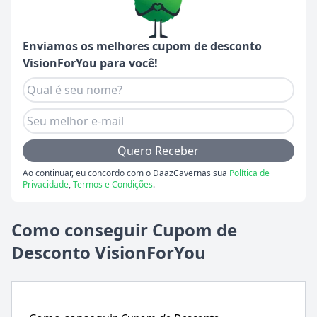
Enviamos os melhores cupom de desconto
VisionForYou
para você!
Quero Receber
Ao continuar, eu concordo com o DaazCavernas sua
Política de
Privacidade
,
Termos e Condições
.
Como conseguir Cupom de
Desconto VisionForYou