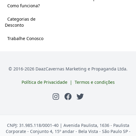
Como funciona?
Categorias de
Desconto
Trabalhe Conosco
© 2016-
2026
DaazCavernas Marketing e Propaganda Ltda.
Política de Privacidade
|
Termos e condições
CNPJ: 31.985.118/0001-40 | Avenida Paulista, 1636 - Paulista
Corporate - Conjunto 4, 15º andar - Bela Vista - São Paulo SP -