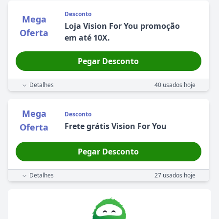
Desconto
Mega
Loja Vision For You promoção
Oferta
em até 10X.
Pegar Desconto
Detalhes
40
usados hoje
Mega
Desconto
Frete grátis Vision For You
Oferta
Pegar Desconto
Detalhes
27
usados hoje