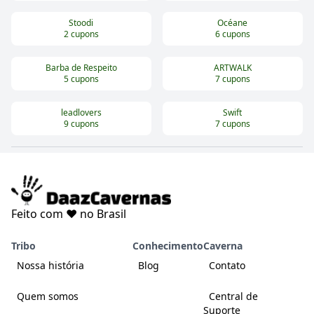
Stoodi
Océane
2
cupons
6
cupons
Barba de Respeito
ARTWALK
5
cupons
7
cupons
leadlovers
Swift
9
cupons
7
cupons
Feito com ❤️ no Brasil
Tribo
Conhecimento
Caverna
Nossa história
Blog
Contato
Quem somos
Central de
Suporte