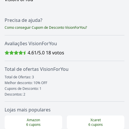
Precisa de ajuda?
Como conseguir Cupom de Desconto
VisionForYou
?
Avaliações
VisionForYou
4.61
/5.0
18
votos
Total de ofertas
VisionForYou
Total de Ofertas:
3
Melhor desconto: 10% OFF
Cupons de Desconto:
1
Descontos:
2
Lojas mais populares
Amazon
Xcaret
6
cupons
6
cupons