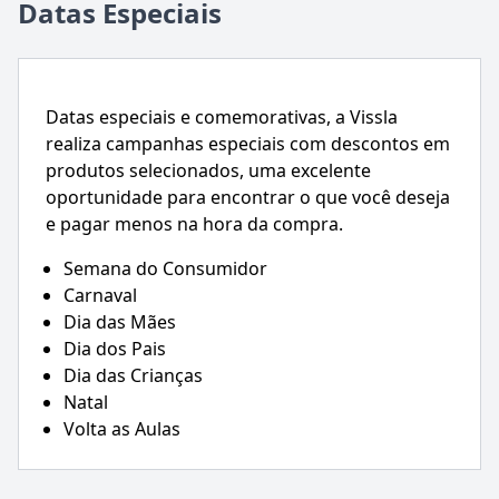
Datas Especiais
Datas especiais e comemorativas, a Vissla
realiza campanhas especiais com descontos em
produtos selecionados, uma excelente
oportunidade para encontrar o que você deseja
e pagar menos na hora da compra.
Semana do Consumidor
Carnaval
Dia das Mães
Dia dos Pais
Dia das Crianças
Natal
Volta as Aulas