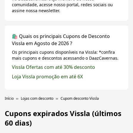
comunidade, acesse nosso portal, redes sociais ou
assine nossa newsletter.
🛍️ Quais os principais Cupons de Desconto
Vissla em Agosto de 2026 ?
Os principais cupons disponíveis na Vissla: *confira
mais cupons e descontos acessando o DaazCavernas.
Vissla Ofertas com até 30% desconto
Loja Vissla promoção em até 6X
Início
Lojas com desconto
Cupom desconto Vissla
Cupons expirados
Vissla
(últimos
60 dias)