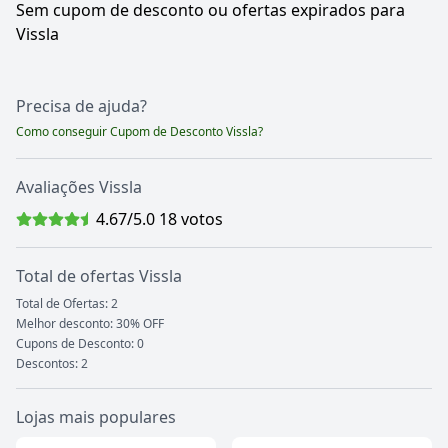
Sem cupom de desconto ou ofertas expirados para
Vissla
Precisa de ajuda?
Como conseguir Cupom de Desconto
Vissla
?
Avaliações
Vissla
4.67
/5.0
18
votos
Total de ofertas
Vissla
Total de Ofertas:
2
Melhor desconto: 30% OFF
Cupons de Desconto:
0
Descontos:
2
Lojas mais populares