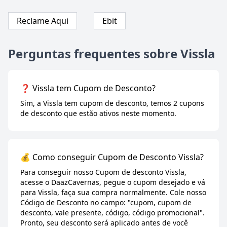
Reclame Aqui
Ebit
Perguntas frequentes sobre Vissla
❓ Vissla tem Cupom de Desconto?
Sim, a Vissla tem cupom de desconto, temos 2 cupons
de desconto que estão ativos neste momento.
💰 Como conseguir Cupom de Desconto Vissla?
Para conseguir nosso Cupom de desconto Vissla,
acesse o DaazCavernas, pegue o cupom desejado e vá
para Vissla, faça sua compra normalmente. Cole nosso
Código de Desconto no campo: "cupom, cupom de
desconto, vale presente, código, código promocional".
Pronto, seu desconto será aplicado antes de você