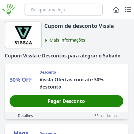
Cupom de desconto Vissla
Mais informações
Cupom
Vissla
e Descontos para alegrar
o
Sábado
Desconto
30% OFF
Vissla Ofertas com até 30%
desconto
Pegar Desconto
Detalhes
35
usados hoje
Mega
Desconto