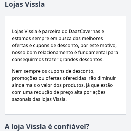
Lojas Vissla
Lojas Vissla é parceira do DaazCavernas e
estamos sempre em busca das melhores
ofertas e cupons de desconto, por este motivo,
nosso bom relacionamento é fundamental para
conseguirmos trazer grandes descontos.
Nem sempre os cupons de desconto,
promoções ou ofertas oferecidas irão diminuir
ainda mais o valor dos produtos, já que estão
com uma redução de preço alta por ações
sazonais das lojas Vissla.
A loja Vissla é confiável?