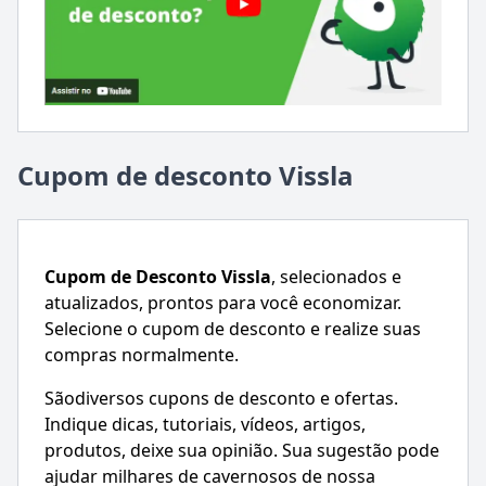
Cupom de desconto Vissla
Cupom de Desconto
Vissla
, selecionados e
atualizados, prontos para você economizar.
Selecione o cupom de desconto e realize suas
compras normalmente.
Sãodiversos cupons de desconto e ofertas.
Indique dicas, tutoriais, vídeos, artigos,
produtos, deixe sua opinião. Sua sugestão pode
ajudar milhares de cavernosos de nossa