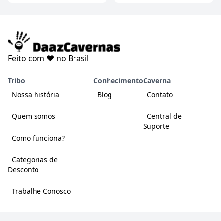
Feito com ❤️ no Brasil
Tribo
Conhecimento
Caverna
Nossa história
Blog
Contato
Quem somos
Central de
Suporte
Como funciona?
Categorias de
Desconto
Trabalhe Conosco