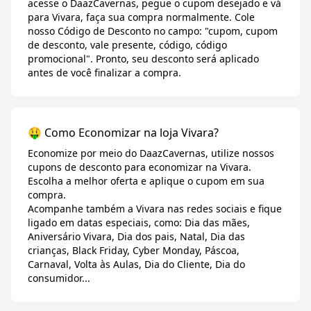
acesse o DaazCavernas, pegue o cupom desejado e vá
para Vivara, faça sua compra normalmente. Cole
nosso Código de Desconto no campo: "cupom, cupom
de desconto, vale presente, código, código
promocional". Pronto, seu desconto será aplicado
antes de você finalizar a compra.
🤑 Como Economizar na loja Vivara?
Economize por meio do DaazCavernas, utilize nossos
cupons de desconto para economizar na Vivara.
Escolha a melhor oferta e aplique o cupom em sua
compra.
Acompanhe também a Vivara nas redes sociais e fique
ligado em datas especiais, como: Dia das mães,
Aniversário Vivara, Dia dos pais, Natal, Dia das
crianças, Black Friday, Cyber Monday, Páscoa,
Carnaval, Volta às Aulas, Dia do Cliente, Dia do
consumidor...