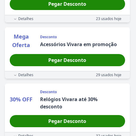
Pegar Desconto
Detalhes
23
usados hoje
Mega
Desconto
Acessórios Vivara em promoção
Oferta
Pegar Desconto
Detalhes
29
usados hoje
Desconto
30% OFF
Relógios Vivara até 30%
desconto
Pegar Desconto
Detalhes
32
usados hoje