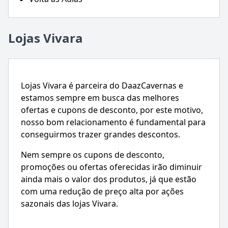
Lojas Vivara
Lojas Vivara é parceira do DaazCavernas e
estamos sempre em busca das melhores
ofertas e cupons de desconto, por este motivo,
nosso bom relacionamento é fundamental para
conseguirmos trazer grandes descontos.
Nem sempre os cupons de desconto,
promoções ou ofertas oferecidas irão diminuir
ainda mais o valor dos produtos, já que estão
com uma redução de preço alta por ações
sazonais das lojas Vivara.