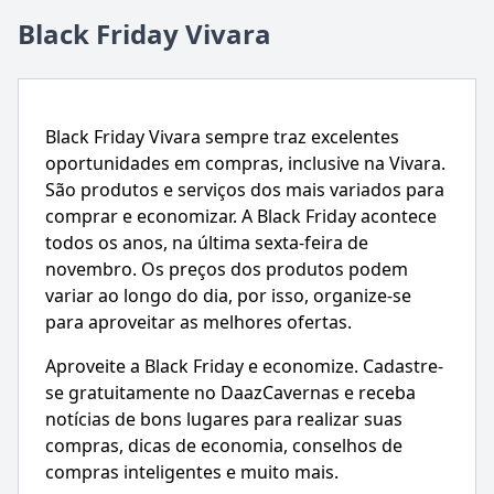
Black Friday Vivara
Black Friday Vivara sempre traz excelentes
oportunidades em compras, inclusive na Vivara.
São produtos e serviços dos mais variados para
comprar e economizar. A Black Friday acontece
todos os anos, na última sexta-feira de
novembro. Os preços dos produtos podem
variar ao longo do dia, por isso, organize-se
para aproveitar as melhores ofertas.
Aproveite a Black Friday e economize. Cadastre-
se gratuitamente no DaazCavernas e receba
notícias de bons lugares para realizar suas
compras, dicas de economia, conselhos de
compras inteligentes e muito mais.